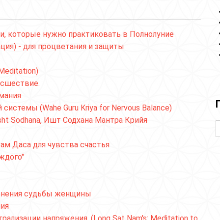
и, которые нужно практиковать в Полнолуние
ия) - для процветания и защиты
Meditation)
исшествие.
имания
 системы (Wahe Guru Kriya for Nervous Balance)
sht Sodhana, Ишт Содхана Мантра Крийя
ам Даса для чувства счастья
ждого"
менения судьбы женщины
ния
ализации напряжения. (Long Sat Nam's: Meditation to