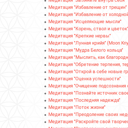
Медитация "Загляните внутрь себя"
Медитация "Избавление от трещин"
Медитация "Избавление от холодно
Медитация "Исцеляющие мысли"
Медитация "Корень, ствол и цветок".
Медитация "Крепкие нервы"
Медитация "Лунная крийя" (Moon Kriy
Медитация "Мудра Белого кольца"
Медитация "Мыслить, как благородный
Медитация "Обретение терпения, те
Медитация "Открой в себе новые гр
Медитация "Оценка успешности"
Медитация "Очищение подсознания с
Медитация "Познайте источник сво
Медитация "Последняя надежда"
Медитация "Поток жизни"
Медитация "Преодоление своих недос
Медитация "Раскройте свой творче