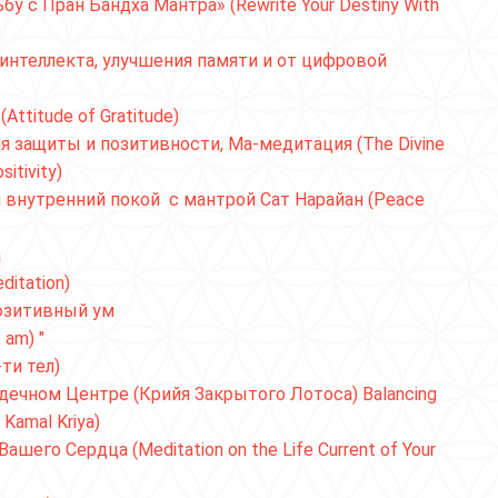
 с Пран Бандха Мантра» (Rewrite Your Destiny With
интеллекта, улучшения памяти и от цифровой
ttitude of Gratitude)
 защиты и позитивности, Ма-медитация (The Divine
sitivity)
 внутренний покой с мантрой Сат Нарайан (Peace
а
itation)
озитивный ум
 am) "
ти тел)
дечном Центре (Крийя Закрытого Лотоса) Balancing
 Kamal Kriya)
его Сердца (Meditation on the Life Current of Your