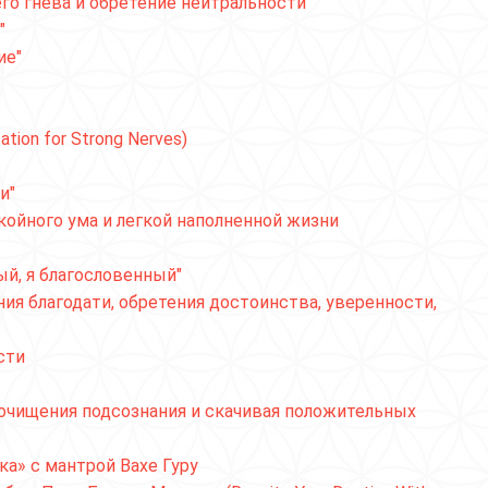
о гнева и обретение нейтральности"
"
ие"
ion for Strong Nerves)
и"
койного ума и легкой наполненной жизни
ый, я благословенный"
ния благодати, обретения достоинства, уверенности,
сти
 очищения подсознания и скачивая положительных
а» с мантрой Вахе Гуру