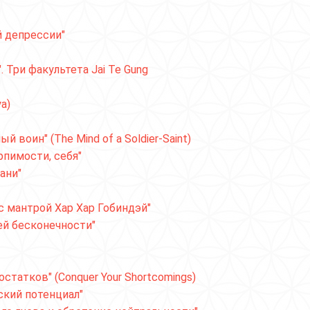
й депрессии"
 Три факультета Jai Te Gung
a)
 воин" (The Mind of a Soldier-Saint)
рпимости, себя"
ани"
 мантрой Хар Хар Гобиндэй"
ей бесконечности"
татков" (Conquer Your Shortcomings)
ский потенциал"