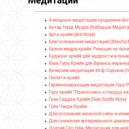
Медитации
4 мощные медитации кундалини йог
Антар Наад Мудра (Кабадше Медитац
Арти крийя (Arti Kriya)
Благословенная медитация (Blissful 
Брахм мудра крийя. Реакция на про
Буджунг крийя для мудрости и пон
Вахе Гуру Крийя для баланса нервной
Вечерняя медитация Исф Содхана (I
Ганпати крийя
Гармонизирующая медитация Гуру Р
Гуру крийя "Прикоснись к сердцу ка
Гьян Сиддхи Крийя (Gian Siddhi Kriya)
Гьян Чакра Крийя
Для осознания женской силы и из
Для снижения артериального давле
Долгий Сат Нам. Медитация для нейтр