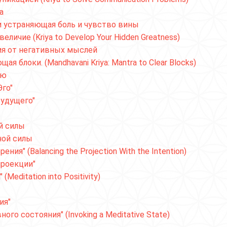
а
 и устраняющая боль и чувство вины
ичие (Kriya to Develop Your Hidden Greatness)
ия от негативных мыслей
 блоки. (Mandhavani Kriya: Mantra to Clear Blocks)
ью
Эго"
будущего"
й силы
ной силы
ия" (Balancing the Projection With the Intention)
проекции"
Meditation into Positivity)
ия"
о состояния" (Invoking a Meditative State)