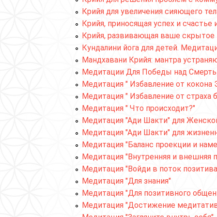
Крийя для увеличения сияющего тел
Крийя, приносящая успех и счастье
Крийя, развивающая ваше скрытое вел
Кундалини йога для детей. Медитац
Мандхавани Крийя: мантра устраняющая
Медитации Для Победы над Смерт
Медитация " Избавление от кокона 
Медитация " Избавление от страха 
Медитация " Что происходит?"
Медитация "Ади Шакти" для Женско
Медитация "Ади Шакти" для жизнен
Медитация "Баланс проекции и намерен
Медитация "Внутренняя и внешняя 
Медитация "Войди в поток позитива" (
Медитация "Для знания"
Медитация "Для позитивного общен
Медитация "Достижение медитативног