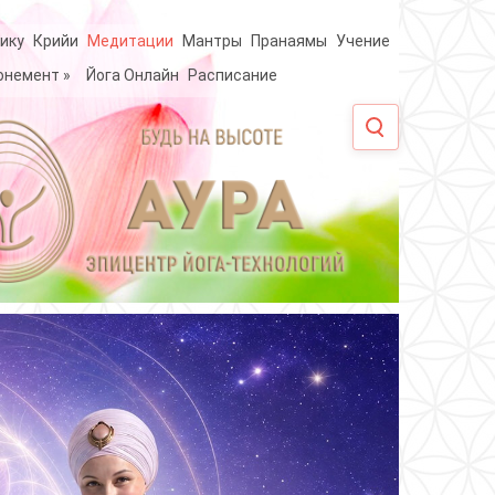
ику
Крийи
Медитации
Мантры
Пранаямы
Учение
онемент
»
Йога Онлайн
Расписание