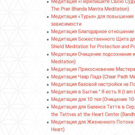
Медитация «Перепишите Свою Судьбу
The Pran Bhanda Mantra Meditation)
Медитация «Турья» для повышения 
зависимости
Медитация Благодарное отношение (A
Медитация Божественного Щита для
Shield Meditation for Protection and Po
Медитация Очищение подсознания и
Meditation)
Медитация Прикосновение Мастер
Медитация Чаар Падх (Chaar Padh Med
Медитация базовой настройки на П
Медитация в Бытие " Я есть Я (I am I
Медитация для 10 тел (Очищение 10-
Медитация для Баланса Таттв в Сер
the Tattvas at the Heart Center (Bandh
Медитация для Жизненного Потока Ваш
Heart)