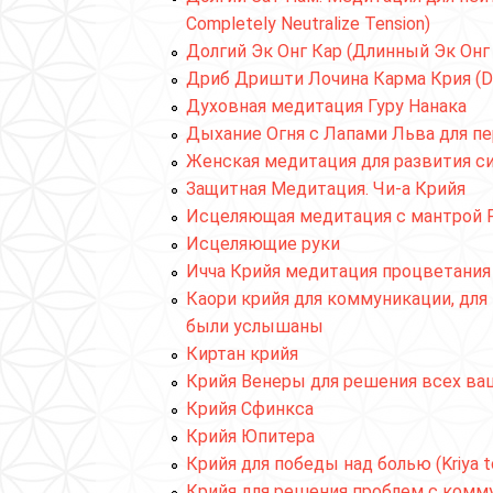
Completely Neutralize Tension)
Долгий Эк Онг Кар (Длинный Эк Онг
Дриб Дришти Лочина Карма Крия (Dhri
Духовная медитация Гуру Нанака
Дыхание Огня с Лапами Льва для пе
Женская медитация для развития с
Защитная Медитация. Чи-а Крийя
Исцеляющая медитация с мантрой Р
Исцеляющие руки
Ичча Крийя медитация процветания (
Каори крийя для коммуникации, для
были услышаны
Киртан крийя
Крийя Венеры для решения всех ваших
Крийя Сфинкса
Крийя Юпитера
Крийя для победы над болью (Kriya to
Крийя для решения проблем с коммун