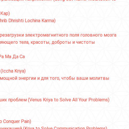
 Кар)
b Dhrishti Lochina Karma)
резагрузки электромагнитного поля головного мозга
ияющего тела, красоты, доброты и чистоты
а Ма Да Са
Iccha Kriya)
 мощной энергии и для того, чтобы ваши молитвы
 проблем (Venus Kriya to Solve All Your Problems)
 Conquer Pain)
икацией (Kriya to Solve Communication Problems)