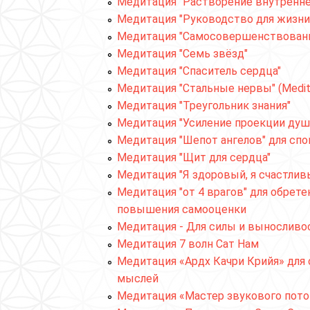
Медитация "Растворение внутреннег
Медитация "Руководство для жизни
Медитация "Самосовершенствован
Медитация "Семь звёзд"
Медитация "Спаситель сердца"
Медитация "Стальные нервы" (Meditat
Медитация "Треугольник знания"
Медитация "Усиление проекции душ
Медитация "Шепот ангелов" для спо
Медитация "Щит для сердца"
Медитация "Я здоровый, я счастлив
Медитация "от 4 врагов" для обрете
повышения самооценки
Медитация - Для силы и выносливо
Медитация 7 волн Сат Нам
Медитация «Ардх Качри Крийя» для
мыслей
Медитация «Мастер звукового поток