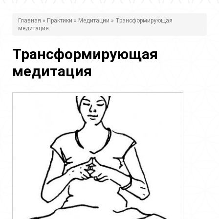
В
Главная
»
Практики
»
Медитации
» Трансформирующая
медитация
ы
з
Трансформирующая
д
медитация
е
с
ь