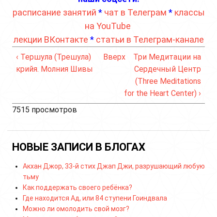
расписание занятий
*
чат в Телеграм
*
классы
на YouTube
лекции ВКонтакте
*
статьи в Телеграм-канале
‹ Тершула (Трешула)
Вверх
Три Медитации на
крийя. Молния Шивы
Сердечный Центр
(Three Meditations
for the Heart Center) ›
7515 просмотров
НОВЫЕ ЗАПИСИ В БЛОГАХ
Акхан Джор, 33-й стих Джап Джи, разрушающий любую
тьму
Как поддержать своего ребёнка?
Где находится Ад, или 84 ступени Гоиндвала
Можно ли омолодить свой мозг?