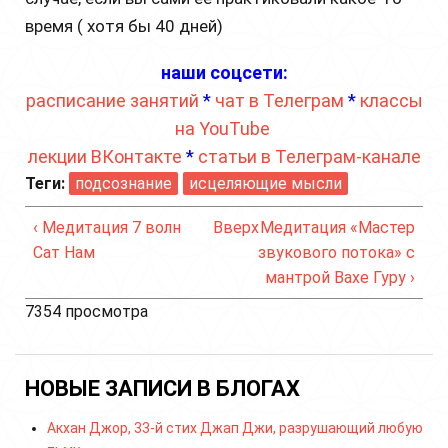
время ( хотя бы 40 дней)
наши соцсети:
расписание занятий
*
чат в Телеграм
*
классы
на YouTube
лекции ВКонтакте
*
статьи в Телеграм-канале
Теги:
подсознание
исцеляющие мысли
‹ Медитация 7 волн
Вверх
Медитация «Мастер
Сат Нам
звукового потока» с
мантрой Вахе Гуру ›
7354 просмотра
НОВЫЕ ЗАПИСИ В БЛОГАХ
Акхан Джор, 33-й стих Джап Джи, разрушающий любую