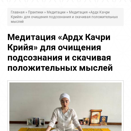
В
Главная
»
Практики
»
Медитации
» Медитация «Ардх Качри
Крийя» для очищения подсознания и скачивая положительных
ы
мыслей
з
Медитация «Ардх Качри
д
Крийя» для очищения
е
подсознания и скачивая
с
положительных мыслей
ь