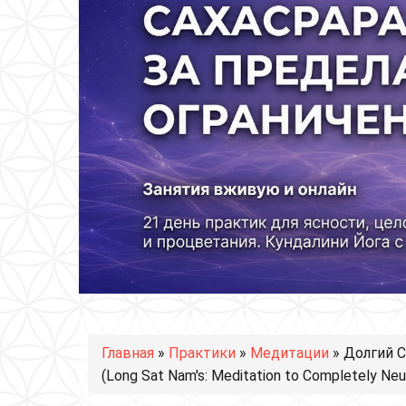
Вы здесь
Главная
»
Практики
»
Медитации
» Долгий С
(Long Sat Nam's: Meditation to Completely Neut