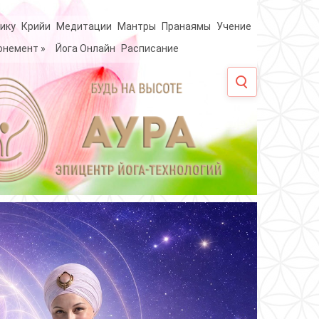
ику
Крийи
Медитации
Мантры
Пранаямы
Учение
онемент
»
Йога Онлайн
Расписание