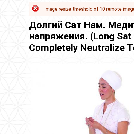
Image resize threshold of 10 remote imag
Сообщение об ошибке
Долгий Сат Нам. Меди
напряжения. (Long Sat 
Completely Neutralize T