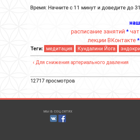
Время: Начните с 11 минут и доведите до 3
наш
расписание занятий
*
чат
лекции ВКонтакте
Теги:
медитация
Кундалини Йога
эндокри
‹ Для снижения артериального давления
12717 просмотров
мы в соц.сетях