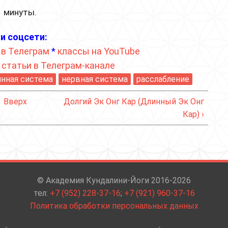
1 минуты.
и соцсети:
 в Телеграм
*
классы на YouTube
*
статьи в Телеграм-канале
нная система
нервная система
расслабление
Вверх
Долгий Эк Онг Кар (Длинный Эк Онг
Кар) ›
© Академия Кундалини-Йоги 2016-2026
тел:
+7 (952) 228-37-16
;
+7 (921) 960-37-16
Политика обработки персональных данных