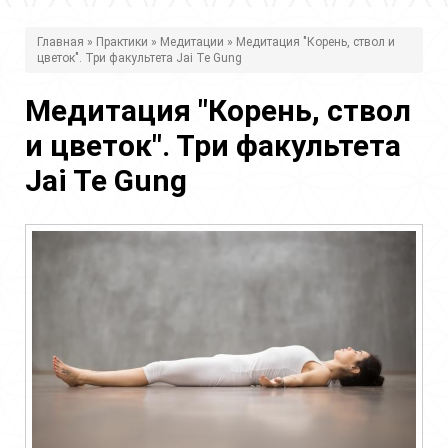
В
Главная
»
Практики
»
Медитации
» Медитация "Корень, ствол и
цветок". Три факультета Jai Te Gung
ы
з
Медитация "Корень, ствол
д
и цветок". Три факультета
е
Jai Te Gung
с
ь