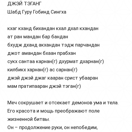
ДЖЭЙ ТЭГАНГ
Шабд Гуру Гобинд Сингха
кхаг кханд бихандан кхал дхал кхандан
ат ран мандан бар бандан
бхудж дханд акхандан тэдж парчандан
джот амандан бхаан прабхан
сукх сантаа карнан(г) дхурмат дхарнан(г)
килбикх харнан(г) ас сарнан(г)
джэй джэй джаг кааран срист убааран
мам пратипааран джэй тэган(г)
Меч сокрушает и отсекает демонов ума и тела.
Его красота и мощь преображают поле
жизненной битвы.
Он – продолжение руки, он непобедим,