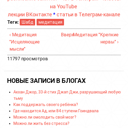
на YouTube
лекции ВКонтакте
*
статьи в Телеграм-канале
Теги:
Шабд
медитация
‹ Медитация
Вверх
Медитация "Крепкие
"Исцеляющие
нервы" ›
мысли"
11797 просмотров
НОВЫЕ ЗАПИСИ В БЛОГАХ
Акхан Джор, 33-й стих Джап Джи, разрушающий любую
тьму
Как поддержать своего ребёнка?
Где находится Ад, или 84 ступени Гоиндвала
Можно ли омолодить свой мозг?
Можно ли жить без стресса?