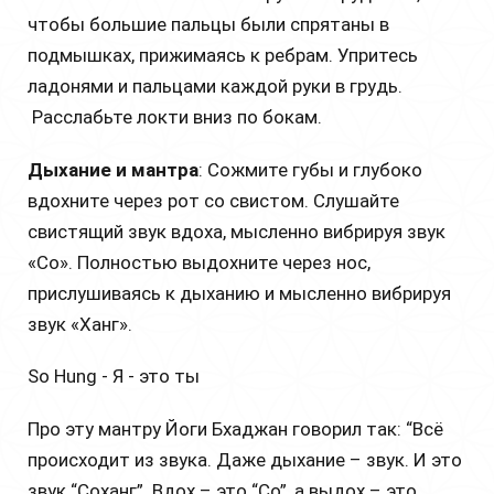
чтобы большие пальцы были спрятаны в
подмышках, прижимаясь к ребрам. Упритесь
ладонями и пальцами каждой руки в грудь.
Расслабьте локти вниз по бокам.
Дыхание и мантра
: Сожмите губы и глубоко
вдохните через рот со свистом. Слушайте
свистящий звук вдоха, мысленно вибрируя звук
«Со». Полностью выдохните через нос,
прислушиваясь к дыханию и мысленно вибрируя
звук «Ханг».
So Hung - Я - это ты
Про эту мантру Йоги Бхаджан говорил так: “Всё
происходит из звука. Даже дыхание – звук. И это
звук “Соханг”. Вдох – это “Со”, а выдох – это