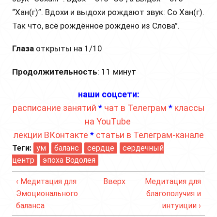
“Хан(г)”. Вдохи и выдохи рождают звук: Со Хан(г).
Так что, всё рождённое рождено из Слова”.
Глаза
открыты на 1/10
Продолжительность
: 11 минут
наши соцсети:
расписание занятий
*
чат в Телеграм
*
классы
на YouTube
лекции ВКонтакте
*
статьи в Телеграм-канале
Теги:
ум
баланс
сердце
сердечный
центр
эпоха Водолея
‹ Медитация для
Вверх
Медитация для
Эмоционального
благополучия и
баланса
интуиции ›