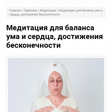
В
Главная
»
Практики
»
Медитации
» Медитация для баланса ума и
сердца, достижения бесконечности
ы
з
Медитация для баланса
д
ума и сердца, достижения
е
бесконечности
с
ь