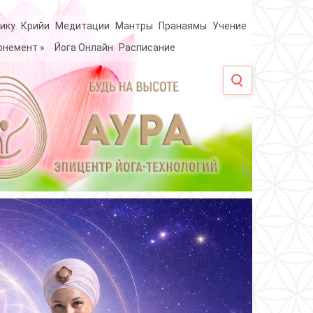
ику
Крийи
Медитации
Мантры
Пранаямы
Учение
онемент
»
Йога Онлайн
Расписание