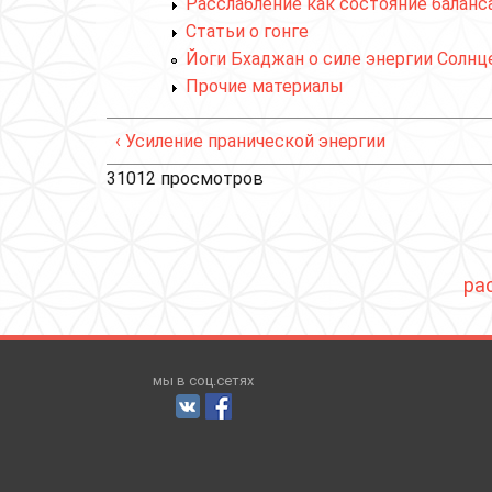
Расслабление как состояние баланс
Статьи о гонге
Йоги Бхаджан о силе энергии Солнц
Прочие материалы
‹ Усиление пранической энергии
31012 просмотров
ра
мы в соц.сетях