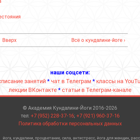
а
естояния
Вверх
Всё о кундалини-йоге ›
наши соцсети:
списание занятий
*
чат в Телеграм
*
классы на YouT
лекции ВКонтакте
*
статьи в Телеграм-канале
© Академия Кундалини-Йоги 2016-2026
тел:
+7 (952) 228-37-16
;
+7 (921) 960-37-16
Политика обработки персональных данных
йога, кундалини, процветание, сила, антистресс, йога для женщин, рас