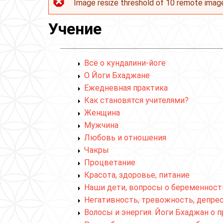
Image resize threshold of 10 remote imag
Сообщение об ошибке
Учение
Всё о кундалини-йоге
О Йоги Бхаджане
Ежедневная практика
Как становятся учителями?
Женщина
Мужчина
Любовь и отношения
Чакры
Процветание
Красота, здоровье, питание
Наши дети, вопросы о беременност
Негативность, тревожность, депре
Волосы и энергия. Йоги Бхаджан о 