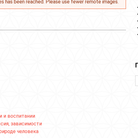
es has been reached. Please use fewer remote images.
и и воспитании
ссия, зависимости
природе человека