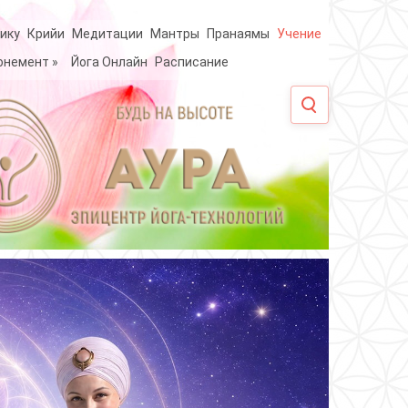
ику
Крийи
Медитации
Мантры
Пранаямы
Учение
онемент
»
Йога Онлайн
Расписание