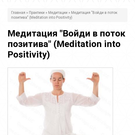
В
Главная
»
Практики
»
Медитации
» Медитация "Войди в поток
позитива" (Meditation into Positivity)
ы
з
Медитация "Войди в поток
д
позитива" (Meditation into
е
Positivity)
с
ь