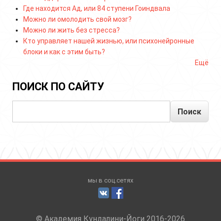
Где находится Ад, или 84 ступени Гоиндвала
Можно ли омолодить свой мозг?
Можно ли жить без стресса?
Кто управляет нашей жизнью, или психонейронные
блоки и как с этим быть?
Ещё
ПОИСК ПО САЙТУ
Поиск
мы в соц.сетях
© Академия Кундалини-Йоги 2016-2026