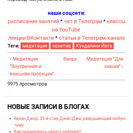
наши соцсети:
расписание занятий
*
чат в Телеграм
*
классы
на YouTube
лекции ВКонтакте
*
статьи в Телеграм-канале
Теги:
медитация
позитив
Кундалини Йога
‹ Медитация
Вверх
Медитация "Для
"Внутренняя и
знания" ›
внешняя проекции"
9975 просмотров
НОВЫЕ ЗАПИСИ В БЛОГАХ
Акхан Джор, 33-й стих Джап Джи, разрушающий любую
тьму
Как поддержать своего ребёнка?