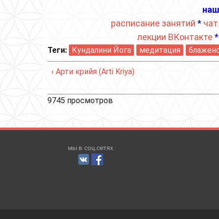
наш
расписание занятий
*
чат
лекции ВКонтакте
Теги:
Кундалини Йога
медитация
блажен
‹ Арти крийя (Arti Kriya)
9745 просмотров
мы в соц.сетях