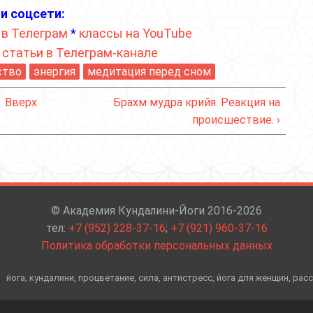
и соцсети:
 в Телеграм
*
классы на YouTube
*
статьи в Телеграм-канале
ство
энергия
медитация перед сном
Вверх
Брахм мудра крийя. Реакция на
происшествие. ›
© Академия Кундалини-Йоги 2016-2026
тел:
+7 (952) 228-37-16
;
+7 (921) 960-37-16
Политика обработки персональных данных
йога, кундалини, процветание, сила, антистресс, йога для женщин, рас