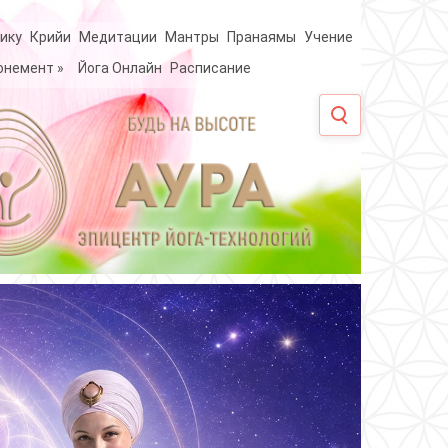
ику
Крийи
Медитации
Мантры
Пранаямы
Учение
онемент
»
Йога Онлайн
Расписание