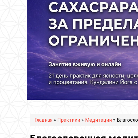
Вы здесь
Главная
»
Практики
»
Медитации
» Благосло