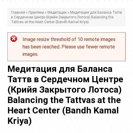
В
Главная
»
Практики
»
Медитации
» Медитация для Баланса Таттв
в Сердечном Центре (Крийя Закрытого Лотоса) Balancing the
ы
Tattvas at the Heart Center (Bandh Kamal Kriya)
з
Image resize threshold of 10 remote images
д
Сообщение
has been reached. Please use fewer remote
е
об
images.
с
ошибке
Медитация для Баланса
ь
Таттв в Сердечном Центре
(Крийя Закрытого Лотоса)
Balancing the Tattvas at the
Heart Center (Bandh Kamal
Kriya)