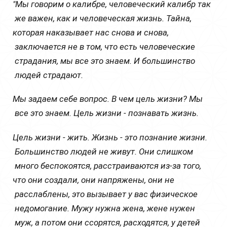
"Мы
говорим
о
калибре
,
человеческий
калибр
так
же
важен
, 
как
 и 
человеческая
жизнь
.
Тайна
, 
которая
наказывает
нас
снова
и
снова
,
заключается
не
в
том
,
что
есть
человеческие
страдания
, 
мы
все
 это 
знаем
.
И
большинство
людей
страдают
.
Мы
задаем
себе
вопрос
.
 В 
чем
цель
жизни
?
Мы
все
 это 
знаем
.
Цель
жизни
-
познавать
жизнь
.
Цель
жизни
-
жить
.
Жизнь
 - это 
познание жизни.
Большинство
людей
не
живут
.
Они
слишком
много
беспокоятся
,
расстраиваются
 из-за того, 
что 
они
создали
,
они
напряжены
,
они
не
расслаблены
,
это
вызывает
 у 
вас
физическое
недомогание
.
Мужу
нужна
жена
,
жене
нужен
муж
, 
а
потом
они
ссорятся
,
расходятся
,
 у 
детей