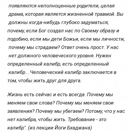
появляются
неполноценные
родители
,
целая
драма
,
которая
является
жизненной
травмой
.
Вы
должны
 когда-
нибудь
глубоко
задуматься
, 
почему
, 
если
Бог
создал
нас
по
Своему
образу
 и 
подобию
,
если
мы
дети
Божьи
,
если
мы
личности,
почему
мы
страдаем
?
Ответ
очень
прост
.
 У 
нас
нет
должного
человеческого
уровня
. Нужен
определенный
калибр
,
есть
определенный
калибр
.
..
 Человеческий калибр заключается в 
том, чтобы жить друг для друга.
Жизнь есть сейчас и есть всегда. Почему мы 
меняем свои слова? Почему мы меняем свои 
заявления? Почему мы убегаем? Потому, что у нас 
нет калибра, чтобы жить. Требование - это 
калибр". (из лекции Йоги Бхаджана)