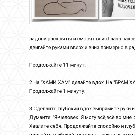
ладони раскрыты и сморят вниз.Глаза зак
двигайте руками вверх и вниз примерно в 
Продолжайте 11 минут.
2.На "ХАМИ ХАМ" делайте вдох. На "БРАМ Х
Продолжайте 1 минуту.
3.Сделайте глубокий вдох,выпрямите руки и
Думайте: "Я-человек. Я могу всё,всё во мне
Хвалите себя. Продолжайте спокойно и глу
сделайте глубокий вдох и вытяните руки и 