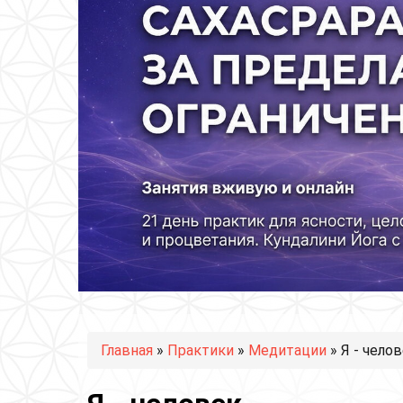
Вы здесь
Главная
»
Практики
»
Медитации
» Я - чело