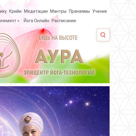
ику
Крийи
Медитации
Мантры
Пранаямы
Учение
онемент
»
Йога Онлайн
Расписание