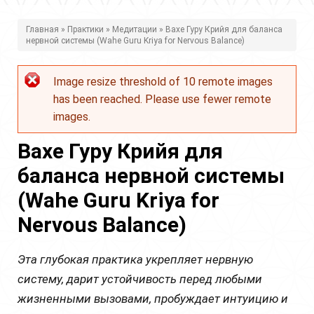
В
Главная
»
Практики
»
Медитации
» Вахе Гуру Крийя для баланса
нервной системы (Wahe Guru Kriya for Nervous Balance)
ы
з
Image resize threshold of 10 remote images
Сообщение
д
has been reached. Please use fewer remote
об
е
images.
ошибке
с
Вахе Гуру Крийя для
ь
баланса нервной системы
(Wahe Guru Kriya for
Nervous Balance)
Эта глубокая практика укрепляет нервную
систему, дарит устойчивость перед любыми
жизненными вызовами, пробуждает интуицию и