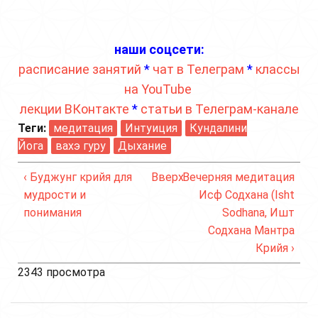
наши соцсети:
расписание занятий
*
чат в Телеграм
*
классы
на YouTube
лекции ВКонтакте
*
статьи в Телеграм-канале
Теги:
медитация
Интуиция
Кундалини
Йога
вахэ гуру
Дыхание
‹ Буджунг крийя для
Вверх
Вечерняя медитация
мудрости и
Исф Содхана (Isht
понимания
Sodhana, Ишт
Содхана Мантра
Крийя ›
2343 просмотра