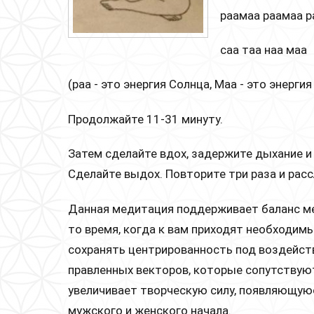
раамаа раамаа р
саа таа наа маа
(раа - это энергия Солнца, Маа - это энергия
Продолжайте 11-31 минуту.
Затем сделайте вдох, задержите дыхание и 
Сделайте выдох. Повторите три раза и расс
Данная медитация поддерживает баланс ме
то время, когда к вам приходят необходимы
сохранять центрированность под воздейст
правленных векторов, которые сопутствую
увеличивает творческую силу, появляющую
мужского и женского начала.