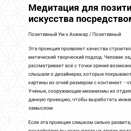
Медитация для позити
искусства посредств
Позитивный Ум х Аханкар / Позитивный
Эта проекция проявляет качества строител
матический творческий подход. Человек зад
рассматривает всё с точки зрения возможно
слышали о дизайнерах, которые покрываю
картины из огней размером с континент - ч
Учёные, сооружающие механизмы из отдел
данную проекцию, чтобы выработать инжен
замыслом.
Если эта проекция слишком сильно развита
воздействие вы оказываете на других люде