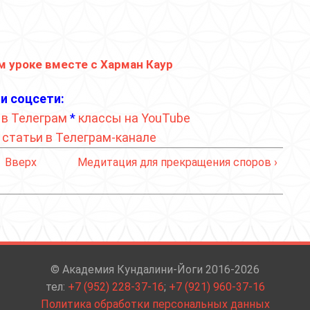
м уроке вместе с Харман Каур
и соцсети:
 в Телеграм
*
классы на YouTube
*
статьи в Телеграм-канале
Вверх
Медитация для прекращения споров ›
© Академия Кундалини-Йоги 2016-2026
тел:
+7 (952) 228-37-16
;
+7 (921) 960-37-16
Политика обработки персональных данных