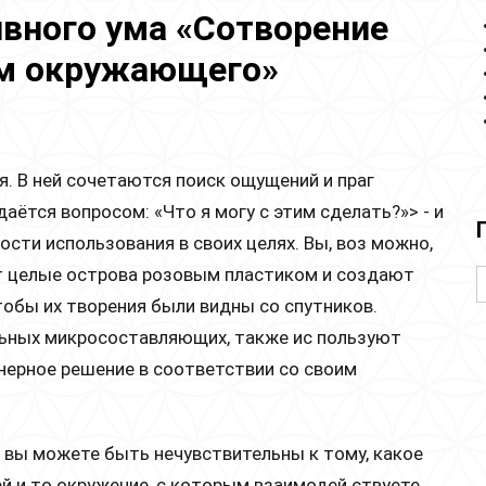
вного ума «Сотворение
ом окружающего»
я. В ней сочетаются поиск ощущений и праг
аётся вопросом: «Что я могу с этим сделать?»> - и
сти использования в своих целях. Вы, воз можно,
т целые острова розовым пластиком и создают
тобы их творения были видны со спутников.
ьных микросоставляющих, также ис пользуют
ерное решение в соответствии со своим
, вы можете быть нечувствительны к тому, какое
й и то окружение, с которым взаимодей ствуете.