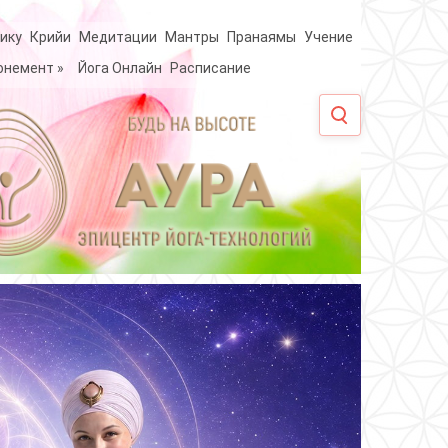
ику
Крийи
Медитации
Мантры
Пранаямы
Учение
онемент
»
Йога Онлайн
Расписание