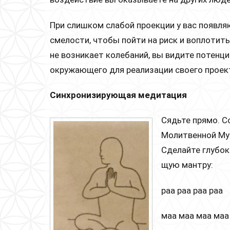
При слишком слабой проекции у вас появляю
смелости, чтобы пойти на риск и воплотить
не возникает колебаний, вы видите потенц
окружающего для реализации своего проек
Синхронизирующая медитация
Сядьте прямо. С
Молитвенной Муд
Сделайте глубок
щую мантру:
paa paa paa pаа
маа маа маа маа