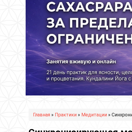
Вы здесь
Главная
»
Практики
»
Медитации
» Синхрон