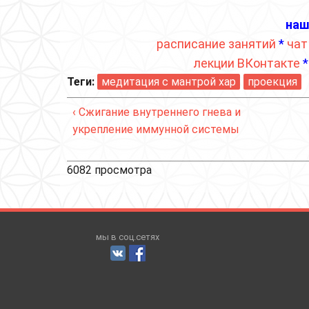
наш
расписание занятий
*
чат
лекции ВКонтакте
Теги:
медитация с мантрой хар
проекция
‹ Сжигание внутреннего гнева и
укрепление иммунной системы
6082 просмотра
мы в соц.сетях