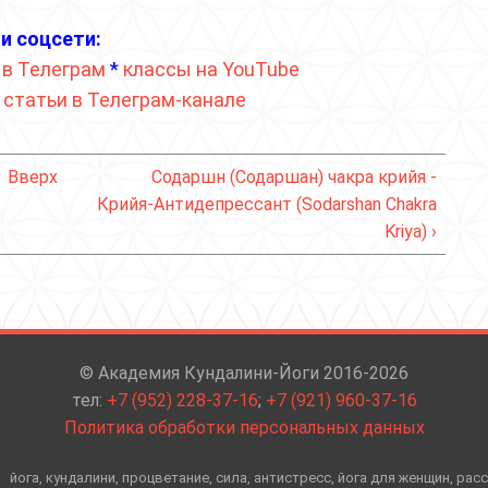
и соцсети:
 в Телеграм
*
классы на YouTube
*
статьи в Телеграм-канале
Вверх
Содаршн (Содаршан) чакра крийя -
Крийя-Антидепрессант (Sodarshan Chakra
Kriya) ›
© Академия Кундалини-Йоги 2016-2026
тел:
+7 (952) 228-37-16
;
+7 (921) 960-37-16
Политика обработки персональных данных
йога, кундалини, процветание, сила, антистресс, йога для женщин, рас