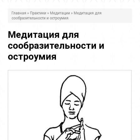
В
Главная
»
Практики
»
Медитации
» Медитация для
сообразительности и остроумия
ы
з
Медитация для
д
сообразительности и
е
остроумия
с
ь