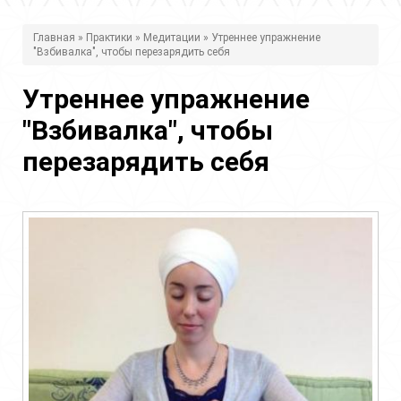
В
Главная
»
Практики
»
Медитации
» Утреннее упражнение
"Взбивалка", чтобы перезарядить себя
ы
з
Утреннее упражнение
д
"Взбивалка", чтобы
е
перезарядить себя
с
ь