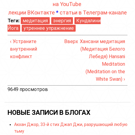
на YouTube
лекции ВКонтакте
*
статьи в Телеграм-канале
Теги:
медитация
энергия
Кундалини
Йога
утреннее упражнение
‹ Устраните
Вверх
Хансани медитация
внутренний
(Медитация Белого
конфликт
Лебедя) Hansani
Meditation
(Meditation on the
White Swan) ›
9649 просмотров
НОВЫЕ ЗАПИСИ В БЛОГАХ
Акхан Джор, 33-й стих Джап Джи, разрушающий любую
тьму