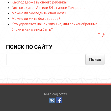
Как поддержать своего ребёнка?
Где находится Ад, или 84 ступени Гоиндвала
Можно ли омолодить свой мозг?
Можно ли жить без стресса?
Кто управляет нашей жизнью, или психонейронные
блоки и как с этим быть?
Ещё
ПОИСК ПО САЙТУ
Поиск
мы в соц.сетях