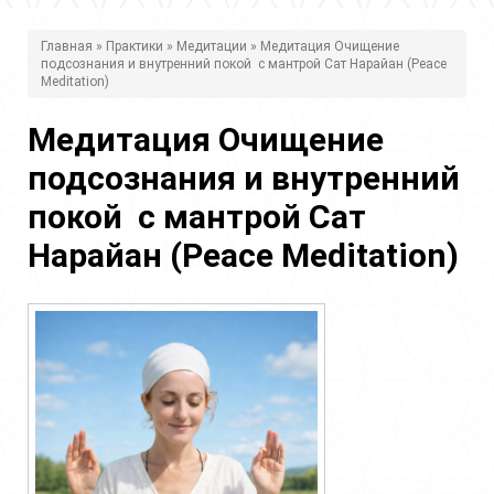
В
Главная
»
Практики
»
Медитации
» Медитация Очищение
подсознания и внутренний покой с мантрой Сат Нарайан (Peace
ы
Meditation)
з
Медитация Очищение
д
подсознания и внутренний
е
покой с мантрой Сат
с
Нарайан (Peace Meditation)
ь