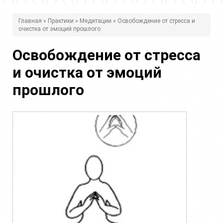
В
Главная
»
Практики
»
Медитации
» Освобождение от стресса и
очистка от эмоций прошлого
ы
з
Освобождение от стресса
д
и очистка от эмоций
е
прошлого
с
ь