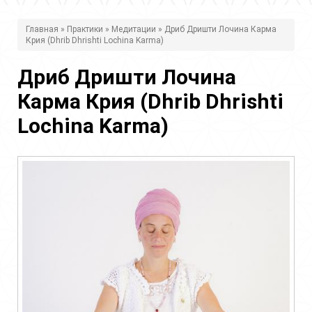
В
Главная
»
Практики
»
Медитации
» Дриб Дришти Лочина Карма
Крия (Dhrib Dhrishti Lochina Karma)
ы
з
Дриб Дришти Лочина
д
Карма Крия (Dhrib Dhrishti
е
Lochina Karma)
с
ь