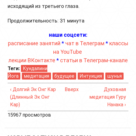
исходящий из третьего глаза.
Продолжительность: 31 минута
наши соцсети:
расписание занятий
*
чат в Телеграм
*
классы
на YouTube
лекции ВКонтакте
*
статьи в Телеграм-канале
Теги:
Кундалини
Йога
медитация
будущее
Интуиция
шунья
‹ Долгий Эк Онг Кар
Вверх
Духовная
(Длинный Эк Онг
медитация Гуру
Кар)
Нанака ›
15967 просмотров