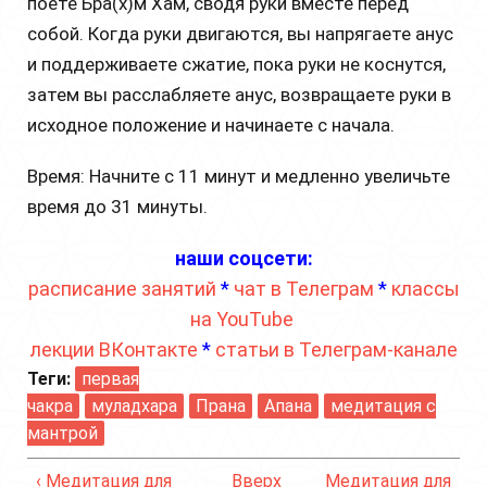
поете Бра(х)м Хам, сводя руки вместе перед
собой. Когда руки двигаются, вы напрягаете анус
и поддерживаете сжатие, пока руки не коснутся,
затем вы расслабляете анус, возвращаете руки в
исходное положение и начинаете с начала.
Время: Начните с 11 минут и медленно увеличьте
время до 31 минуты.
наши соцсети:
расписание занятий
*
чат в Телеграм
*
классы
на YouTube
лекции ВКонтакте
*
статьи в Телеграм-канале
Теги:
первая
чакра
муладхара
Прана
Апана
медитация с
мантрой
‹ Медитация для
Вверх
Медитация для