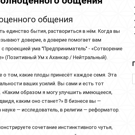
полноценного общения
оценного общения
ь единство бытия, раствориться в нём. Когда вы
ызывают доверие, а доверие помогает вам
с проекцией ума "Предприниматель" - «Сотворение
» (Позитивный Ум х Аханкар / Нейтральный).
 о том, какие плоды принесёт каждое семя. Эта
альности ваших усилий. Вы сами и есть тот
. «Каким образом я могу улучшить имеющееся,
едвидя, каким оно станет?» В бизнесе вы —
в науке — исследователь, в религии — реформатор.
монстрируете сочетание инстинктивного чутья,