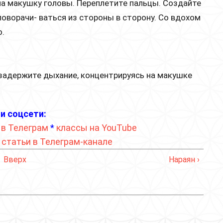
на макушку головы. Переплетите пальцы. Создайте
 поворачи- ваться из стороны в сторону. Со вдохом
о.
задержите дыхание, концентрируясь на макушке
и соцсети:
 в Телеграм
*
классы на YouTube
*
статьи в Телеграм-канале
Вверх
Нараян ›