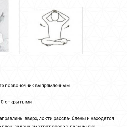
йте позвоночник выпрямленным.
1/10 открытыми
направлены вверх, локти рассла- блены и находятся
е плеч, ладони смотрят вперёд, пальцы рук