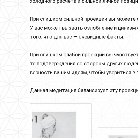
холодного расчёта и сильной личной позиц
При слишком сильной проекции вы можете о
У вас может вызвать озлобление и цинизм
того, что для вас — очевидные факты.
При слишком слабой проекции вы чувствуете
те подтверждения со стороны других люд
верность вашим идеям, чтобы увериться в 
Данная медитация балансирует эту проекц