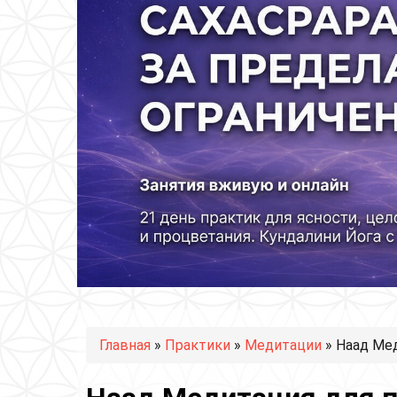
Вы здесь
Главная
»
Практики
»
Медитации
» Наад Ме