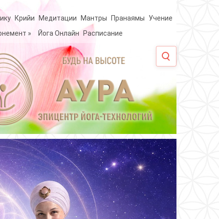
ику
Крийи
Медитации
Мантры
Пранаямы
Учение
онемент
»
Йога Онлайн
Расписание