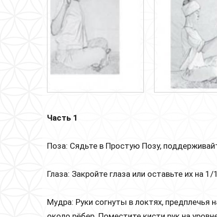
Часть 1
Поза: Сядьте в Простую Позу, поддержива
Глаза: Закройте глаза или оставьте их на 
Мудра: Руки согнуты в локтях, предплечья 
около рёбер. Поместите кисти рук на уровн