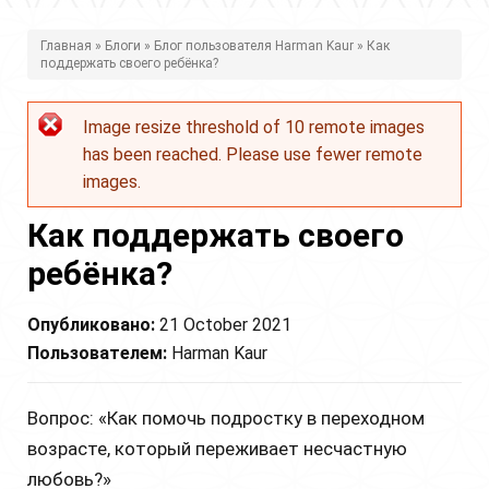
В
Главная
»
Блоги
»
Блог пользователя Harman Kaur
» Как
поддержать своего ребёнка?
ы
з
Image resize threshold of 10 remote images
Сообщение
д
has been reached. Please use fewer remote
об
е
images.
ошибке
с
Как поддержать своего
ь
ребёнка?
Опубликовано:
21 October 2021
Пользователем:
Harman Kaur
Вопрос: «Как помочь подростку в переходном
возрасте, который переживает несчастную
любовь?»