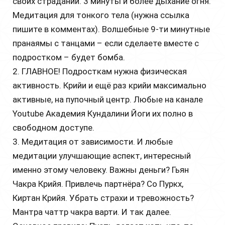
своих страданий. 3 минуты и более дыхание огня.
Медитация для тонкого тела (нужна ссылка
пишите в комментах). Волшебные 9-ти минутные
пранаямы с танцами – если сделаете вместе с
подростком – будет бомба.
2. ГЛАВНОЕ! Подросткам нужна физическая
активность. Крийи и ещё раз крийи максимально
активные, на пупочный центр. Любые на канале
Youtube
Академия Кундалини Йоги их полно в
свободном доступе.
3. Медитация от зависимости. И любые
медитации улучшающие аспект, интересный
именно этому человеку. Важны деньги? Гьян
Чакра Крийя. Привлечь партнёра? Со Пуркх,
Киртан Крийя. Убрать страхи и тревожность?
Мантра чаттр чакра варти. И так далее.