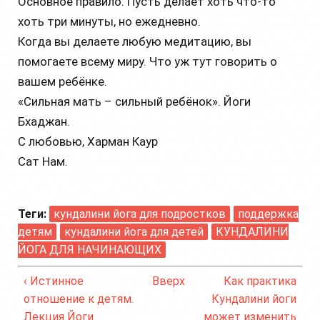
Основное правило: Пусть делает хоть что-то
хоть три минуты, но ежедневно.
Когда вы делаете любую медитацию, вы
помогаете всему миру. Что уж тут говорить о
вашем ребёнке.
«Сильная мать – сильный ребёнок». Йоги
Бхаджан.
С любовью, Харман Каур
Сат Нам.
Теги:
кундалини йога для подростков
поддержка
детям
кундалини йога для детей
КУНДАЛИНИ
ЙОГА ДЛЯ НАЧИНАЮЩИХ
‹ Истинное
Вверх
Как практика
отношение к детям.
Кундалини йоги
Лекция Йоги
может изменить