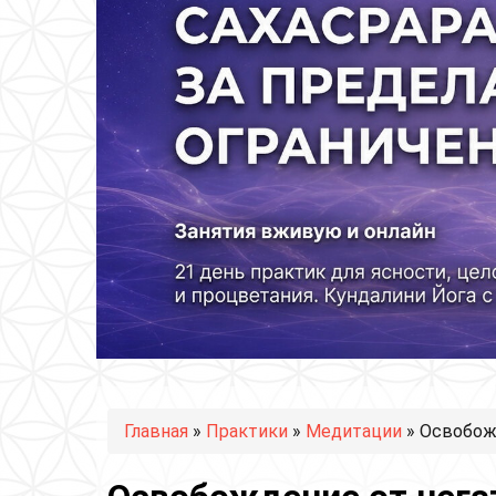
Вы здесь
Главная
»
Практики
»
Медитации
» Освобож