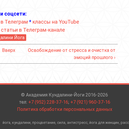
и соцсети:
 в Телеграм
*
классы на YouTube
*
статьи в Телеграм-канале
алини Йога
Вверх
Освобождение от стресса и очистка от
эмоций прошлого ›
© Академия Кундалини-Йоги 2016-2026
тел:
+7 (952) 228-37-16
;
+7 (921) 960-37-16
Политика обработки персональных данных
йога, кундалини, процветание, сила, антистресс, йога для женщин, рас