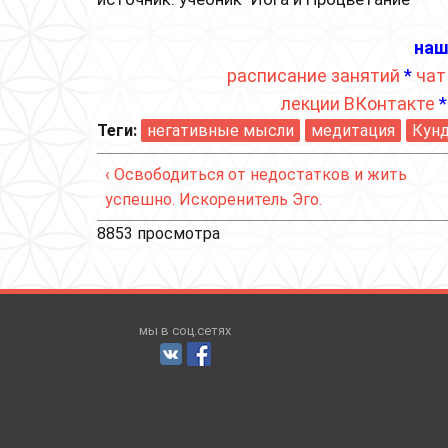
наш
расписание занятий
*
чат
лекции ВКонтакте
Теги:
негативные мысли
медитация
Кунд
‹ Освободиться от недостатков и жить
успешно. Искоренитель Эго.
8853 просмотра
мы в соц.сетях