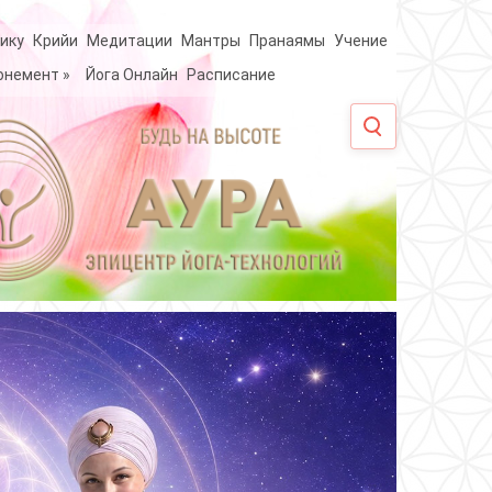
ику
Крийи
Медитации
Мантры
Пранаямы
Учение
онемент
»
Йога Онлайн
Расписание