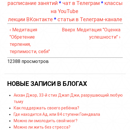
расписание занятий
*
чат в Телеграм
*
классы
на YouTube
лекции ВКонтакте
*
статьи в Телеграм-канале
‹ Медитация
Вверх
Медитация "Оценка
"Обретение
успешности" ›
терпения,
терпимости, себя"
12388 просмотров
НОВЫЕ ЗАПИСИ В БЛОГАХ
Акхан Джор, 33-й стих Джап Джи, разрушающий любую
тьму
Как поддержать своего ребёнка?
Где находится Ад, или 84 ступени Гоиндвала
Можно ли омолодить свой мозг?
Можно ли жить без стресса?