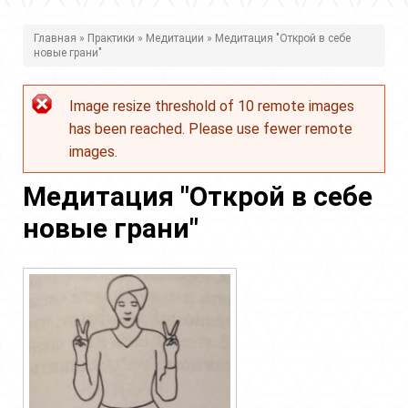
В
Главная
»
Практики
»
Медитации
» Медитация "Открой в себе
новые грани"
ы
з
Image resize threshold of 10 remote images
Сообщение
д
has been reached. Please use fewer remote
об
е
images.
ошибке
с
Медитация "Открой в себе
ь
новые грани"