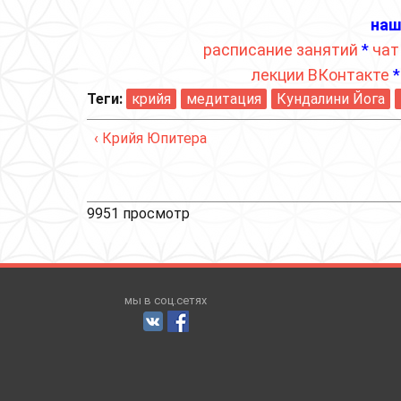
наш
расписание занятий
*
чат
лекции ВКонтакте
Теги:
крийя
медитация
Кундалини Йога
‹ Крийя Юпитера
9951 просмотр
мы в соц.сетях