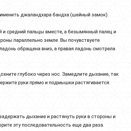
применить джаландхара бандха (шейный замок).
й и средний пальцы вместе, а безымянный палец и
ороны параллельно земле. Вы почувствуете
адонь обращена вниз, а правая ладонь смотрела
охните глубоко через нос. Замедлите дыхание, так
Держите руки прямо и подмышки растягивается.
 задержать дыхание и растянуть руки в стороны и
орите эту последовательность еще два раза.