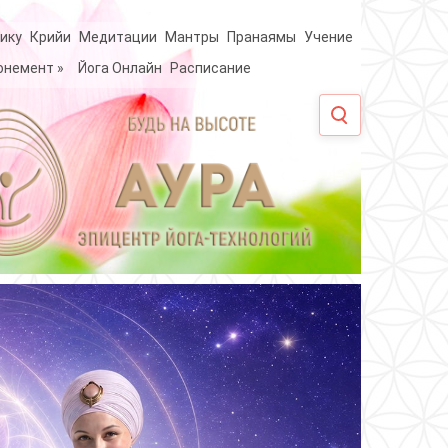
ику
Крийи
Медитации
Мантры
Пранаямы
Учение
онемент
»
Йога Онлайн
Расписание