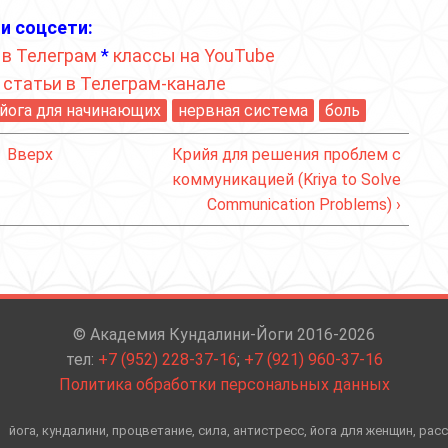
и соцсети:
 в Телеграм
*
классы на YouTube
*
статьи в Телеграм-канале
йога для начинающих
нервная система
боль
Вверх
Крийя для решения проблем с
коммуникацией (Kriya to Solve
Communication Problems) ›
© Академия Кундалини-Йоги 2016-2026
тел:
+7 (952) 228-37-16
;
+7 (921) 960-37-16
Политика обработки персональных данных
йога, кундалини, процветание, сила, антистресс, йога для женщин, рас