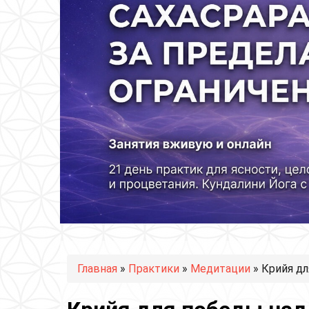
Вы здесь
Главная
»
Практики
»
Медитации
» Крийя дл