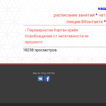
наш
расписание занятий
*
чат
лекции ВКонтакте
‹ Перевернутая Киртан крийя.
Освобождение от негативности из
прошлого
18258 просмотров
мы в соц.сетях