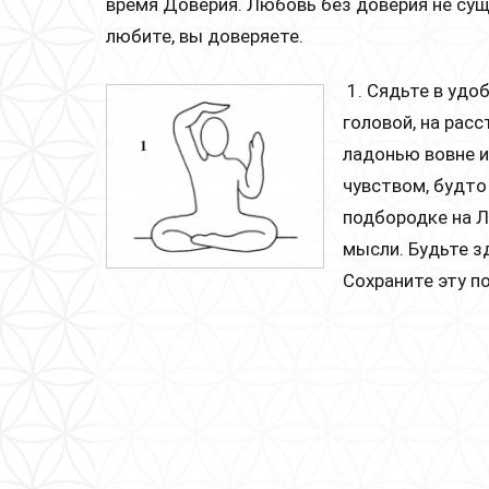
время Доверия. Любовь без доверия не сущ
любите, вы доверяете.
1. Сядьте в удо
головой, на расс
ладонью вовне и
чувством, будто
подбородке на Л
мысли. Будьте з
Сохраните эту п