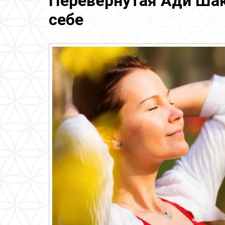
Перевёрнутая Ади Шак
себе