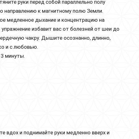
ытяните руки перед собой параллельно полу
по направлению к магнитному полю Земли.
ое медленное дыхание и концентрацию на
 упражнение избавит вас от болезней от шеи до
сердечную чакру. Дышите осознанно, длинно,
ко и с любовью.
 3 минуты.
йте вдох и поднимайте руки медленно вверх и