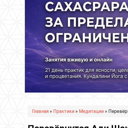
Вы здесь
Главная
»
Практики
»
Медитации
» Перевёрн