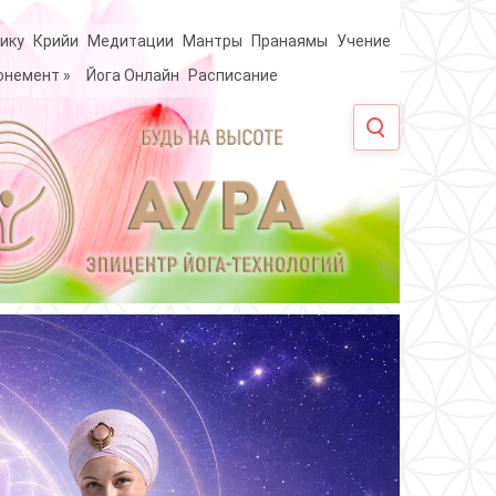
ику
Крийи
Медитации
Мантры
Пранаямы
Учение
онемент
»
Йога Онлайн
Расписание