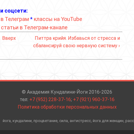
и соцсети:
 в Телеграм
*
классы на YouTube
*
статьи в Телеграм-канале
Вверх
Питтра крийя. Избавься от стресса и
сбалансируй свою нервную систему ›
© Академия Кундалини-Йоги 2016-2026
тел:
+7 (952) 228-37-16
;
+7 (921) 960-37-16
Политика обработки персональных данных
йога, кундалини, процветание, сила, антистресс, йога для женщин, рас