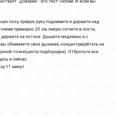
ествует. Доверие - это тест Любви. И если вы
бную позу, правую руку поднимите и держите над
тоянии примерно 20 см, левую согните в локте,
 держите на потоке. Дышите медленно и с
 вы обнимаете свое дыхание, концентрируйтесь на
унной точке(центр подбородка). Отбросьте все
десь и сейчас.
озу 11 минут.