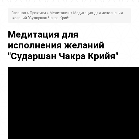
В
Главная
»
Практики
»
Медитации
» Медитация для исполнения
желаний "Сударшан Чакра Крийя"
ы
з
Медитация для
д
исполнения желаний
е
"Сударшан Чакра Крийя"
с
ь