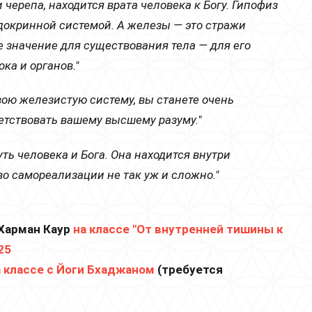
 черепа, находится врата человека к Богу. Гипофиз
ндокринной системой. А железы — это стражи
 значение для существования тела — для его
ка и органов."
вою железистую систему, вы станете очень
тствовать вашему высшему разуму."
ть человека и Бога. Она находится внутри
во самореализации не так уж и сложно."
Харман Каур
на классе "От внутренней тишины к
025
а классе с Йоги Бхаджаном
(требуется