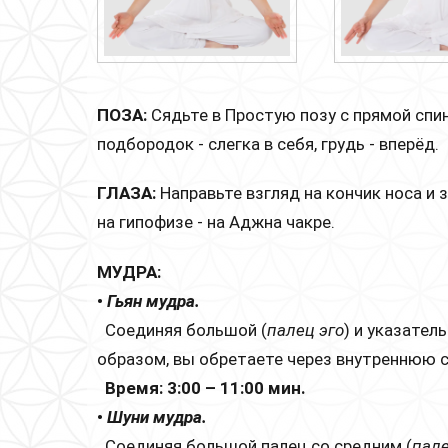
ПОЗА:
Сядьте в Простую позу с прямой спи
подбородок - слегка в себя, грудь - вперёд.
ГЛАЗА:
Направьте взгляд на кончик носа и 
на гипофизе - на Аджна чакре.
МУДРА:
•
Гьян мудра.
Соединяя большой (
палец эго
) и указатель
образом, вы обретаете через внутреннюю с
Время: 3:00 – 11:00 мин.
•
Шуни мудра.
Соединяя большой палец со средним (
пале