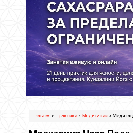
Вы здесь
Главная
»
Практики
»
Медитации
» Медитаци