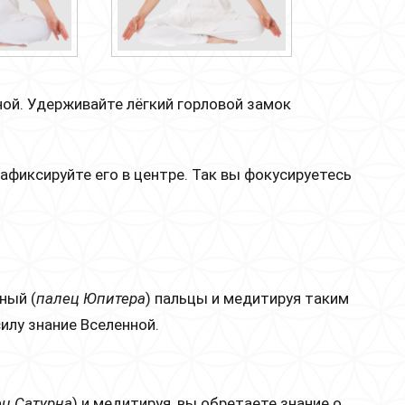
ной. Удерживайте лёгкий горловой замок
зафиксируйте его в центре. Так вы фокусируетесь
ный (
палец Юпитера
) пальцы и медитируя таким
илу знание Вселенной.
ц Сатурна
) и медитируя, вы обретаете знание о