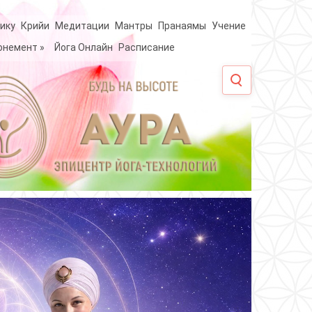
ику
Крийи
Медитации
Мантры
Пранаямы
Учение
онемент
»
Йога Онлайн
Расписание