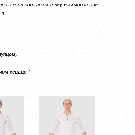
свою железистую систему, и химия крови
 я.
лупцом,
нном сердце.
"