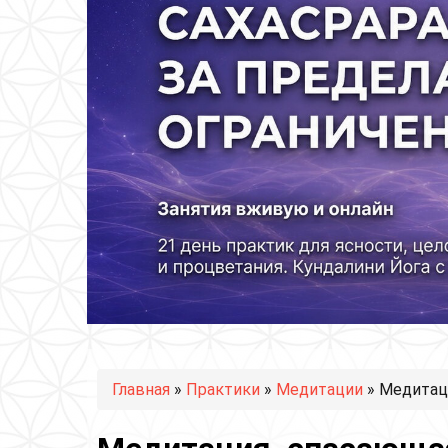
Вы здесь
Главная
»
Практики
»
Медитации
» Медитац