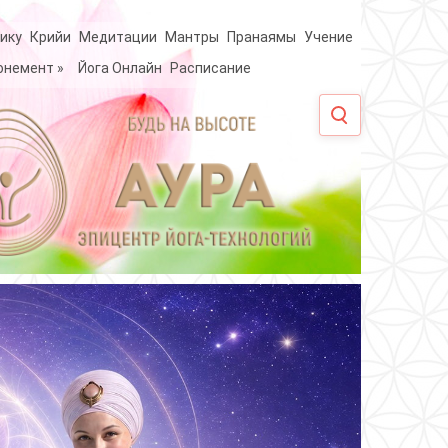
ику
Крийи
Медитации
Мантры
Пранаямы
Учение
онемент
»
Йога Онлайн
Расписание