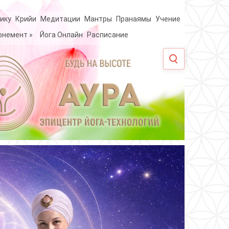
ику
Крийи
Медитации
Мантры
Пранаямы
Учение
онемент
»
Йога Онлайн
Расписание