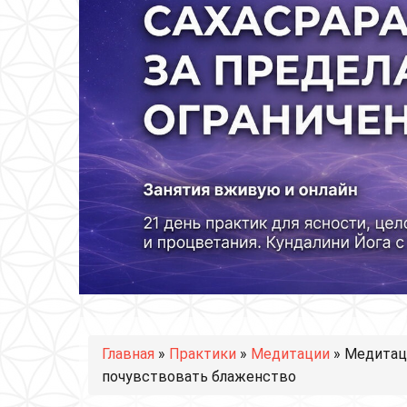
Вы здесь
Главная
»
Практики
»
Медитации
» Медитаци
почувствовать блаженство