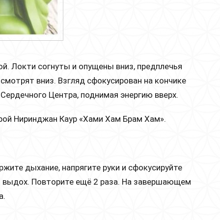
й. Локти согнуты и опущены вниз, предплечья
 смотрят вниз. Взгляд сфокусирован на кончике
 Сердечного Центра, поднимая энергию вверх.
трой Ниринджан Каур «Хами Хам Брам Хам».
ржите дыхание, напрягите руки и сфокусируйте
й выдох. Повторите ещё 2 раза. На завершающем
а.