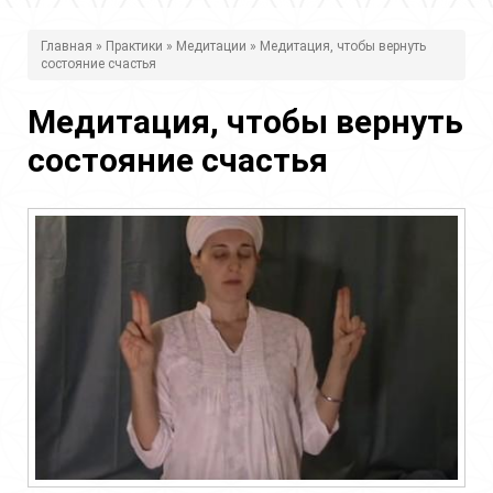
В
Главная
»
Практики
»
Медитации
» Медитация, чтобы вернуть
состояние счастья
ы
з
Медитация, чтобы вернуть
д
состояние счастья
е
с
ь