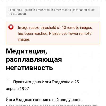
В
Главная
»
Практики
»
Медитации
» Медитация, расплавляющая
негативность
ы
з
Image resize threshold of 10 remote images
Сообщение
д
has been reached. Please use fewer remote
об
е
images.
ошибке
с
Медитация,
ь
расплавляющая
негативность
Практика дана Йоги Бхаджаном 25
апреля 1997
Йоги Бхаджан говорил о ней следующее.