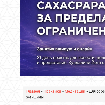
Вы здесь
Главная
»
Практики
»
Медитации
» Для осо
женщины