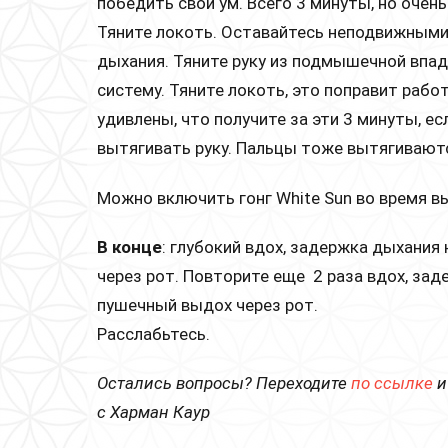
победить свой ум. Всего 3 минуты, но очен
Тяните локоть. Оставайтесь неподвижными 
дыхания. Тяните руку из подмышечной впа
систему. Тяните локоть, это поправит раб
удивлены, что получите за эти 3 минуты, е
вытягивать руку. Пальцы тоже вытягивают
Можно включить гонг White Sun во время 
В
конце
: глубокий вдох, задержка дыхания
через рот. Повторите еще 2 раза вдох, зад
пушечный выдох через рот.
Расслабьтесь.
Остались вопросы? Переходите
по ссылке
и
с Харман Каур