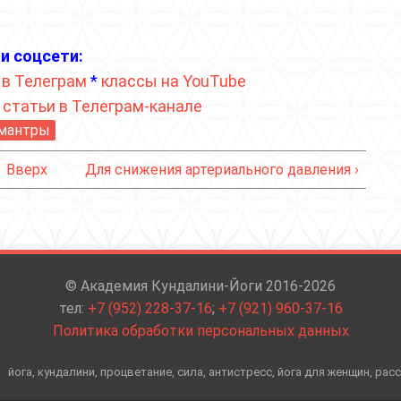
и соцсети:
 в Телеграм
*
классы на YouTube
*
статьи в Телеграм-канале
 мантры
Вверх
Для снижения артериального давления ›
© Академия Кундалини-Йоги 2016-2026
тел:
+7 (952) 228-37-16
;
+7 (921) 960-37-16
Политика обработки персональных данных
йога, кундалини, процветание, сила, антистресс, йога для женщин, рас