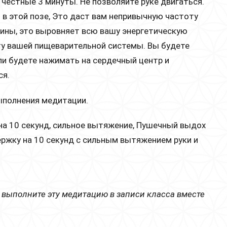
ь честные 3 минуты. Не позволяйте руке двигаться.
в этой позе, Это даст вам непривычную частоту
дины, это выровняет всю вашу энергетическую
оту вашей пищеварительной системы. Вы будете
сли будете нажимать на сердечный центр и
ся.
выполнения медитации.
 на 10 секунд, сильное вытяжение, Пушечный выдох
ержку на 10 секунд с сильным вытяжением руки и
 выполните эту медитацию в записи класса вместе