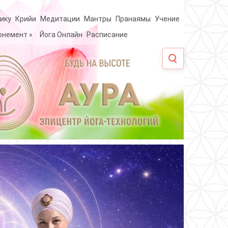
ику
Крийи
Медитации
Мантры
Пранаямы
Учение
онемент
»
Йога Онлайн
Расписание