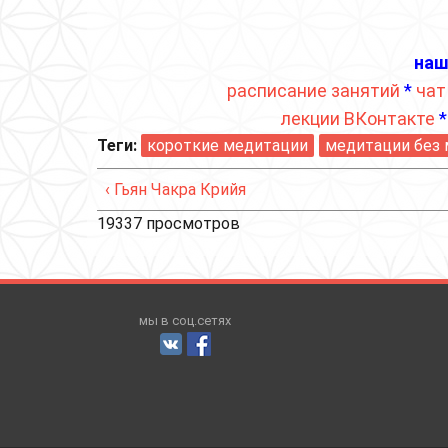
наш
расписание занятий
*
чат
лекции ВКонтакте
Теги:
короткие медитации
медитации без
‹ Гьян Чакра Крийя
19337 просмотров
мы в соц.сетях