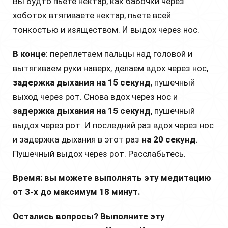
Вы будто пьете нектар, как бабочки через
хоботок втягиваете нектар, пьете всей
тонкостью и изяществом. И выдох через нос.
В
конце
: переплетаем пальцы над головой и
вытягиваем руки наверх, делаем вдох через нос,
задержка дыхания на 15 секунд
, пушечный
выход через рот. Снова вдох через нос и
задержка дыхания на 15 секунд
, пушечный
выдох через рот. И последний раз вдох через нос
и задержка дыхания в этот раз
на 20 секунд
.
Пушечный выдох через рот. Расслабьтесь.
Время: вы можете выполнять эту медитацию
от 3-х до максимум 18 минут.
Остались вопросы? Выполните эту