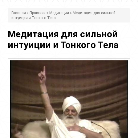
В
Главная
»
Практики
»
Медитации
» Медитация для сильной
интуиции и Тонкого Тела
ы
з
Медитация для сильной
д
интуиции и Тонкого Тела
е
с
ь