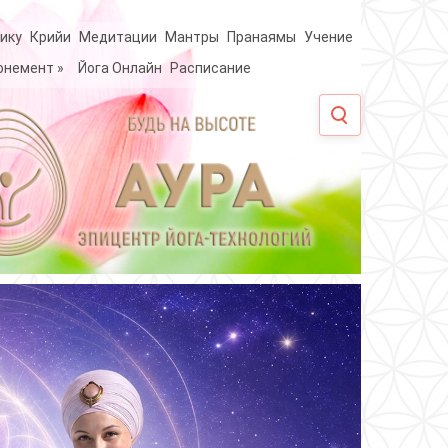
ику
Крийи
Медитации
Мантры
Пранаямы
Учение
онемент
»
Йога Онлайн
Расписание