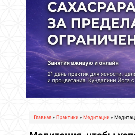
Вы здесь
Главная
»
Практики
»
Медитации
» Медитац