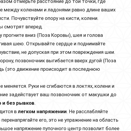
разом отмерьте расстояние до той точки, где
е между коленами и ладонями равно длине ваших
сти. Почувствуйте опору на кисти, колени.
цы смотрят вперед.
у прогните вниз (Поза Коровы), шея и голова
гивая шею. Открывайте сердце и поднимайте
увствие, не допуская при этом повреждения шеи.
рону, позвоночник выгибается вверх дугой (Поза
удь (это движение происходит в последнюю
е меняется. Руки не сгибаются в локтях, колени и
ение задействует ваш позвоночник от макушки до
 и без рывков
.
дится в
легком напряжении
. Не расслабляйте
 перенапрягайте его, это не упражнение на область
льшое напряжение пупочного центр позволит более