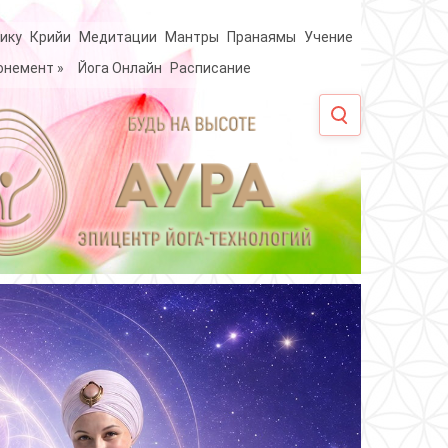
ику
Крийи
Медитации
Мантры
Пранаямы
Учение
онемент
»
Йога Онлайн
Расписание