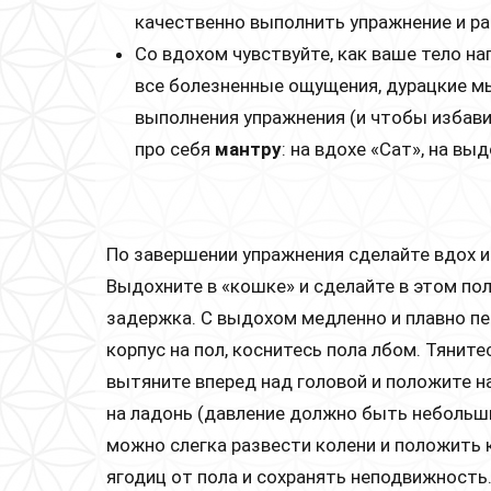
качественно выполнить упражнение и ра
Со вдохом чувствуйте, как ваше тело на
все болезненные ощущения, дурацкие мы
выполнения упражнения (и чтобы избав
про себя
мантру
: на вдохе «Сат», на выд
По завершении упражнения сделайте вдох и 
Выдохните в «кошке» и сделайте в этом пол
задержка. С выдохом медленно и плавно п
корпус на пол, коснитесь пола лбом. Тяните
вытяните вперед над головой и положите н
на ладонь (давление должно быть небольши
можно слегка развести колени и положить 
ягодиц от пола и сохранять неподвижность.