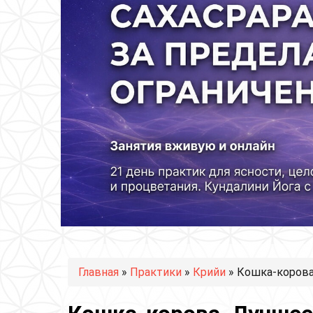
Вы здесь
Главная
»
Практики
»
Крийи
» Кошка-корова