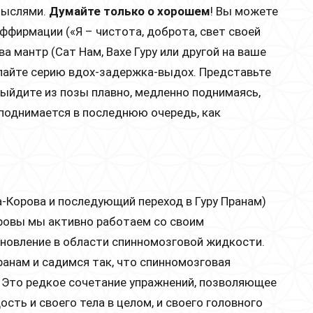
мыслями.
Думайте только о хорошем
! Вы можете
ффирмации («Я – чистота, доброта, свет своей
ва мантр (Сат Нам, Вахе Гуру или другой на ваше
елайте серию вдох-задержка-выдох. Представьте
Выйдите из позы плавно, медленно поднимаясь,
 поднимается в последнюю очередь, как
-Корова и последующий переход в Гуру Пранам)
оровы мы активно работаем со своим
новление в области спинномозговой жидкости.
ранам и садимся так, что спинномозговая
. Это редкое сочетание упражнений, позволяющее
сть и своего тела в целом, и своего головного