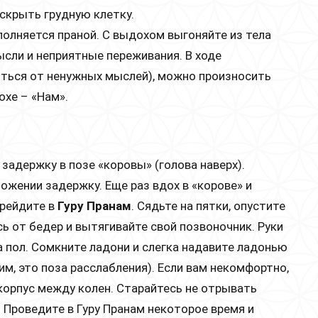
скрыть грудную клетку.
полняется праной. С выдохом выгоняйте из тела
сли и неприятные переживания. В ходе
иться от ненужных мыслей), можно произносить
охе – «Нам».
задержку в позе «коровы» (голова наверх).
ожении задержку. Еще раз вдох в «корове» и
ерейдите в
Гуру Пранам
. Сядьте на пятки, опустите
сь от бедер и вытягивайте свой позвоночник. Руки
а пол. Сомкните ладони и слегка надавите ладонью
м, это поза расслабления). Если вам некомфортно,
корпус между колен. Старайтесь не отрывать
 Проведите в Гуру Пранам некоторое время и