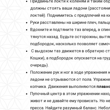
Придвиньте локти к коленям и таким об
должны стоять ваши ладони (расстояни
локтей). Поднимитесь с предплечий на ки
Руки расставлены на ширине плеч, паль
Вдохните и подтяните таз вперед, а спин
тянутся назад. Будьте осторожны, вытя
подбородок, насколько позволяет самоч
С выдохом таз движется в обратную сто
Кошки), а подбородок опускается на гр
очередь).
Положение рук и ног в ходе упражнения н
ладони не отрываются от пола. Упражн
копчика. Движения выполняются
плавно
Пупочный центр в этом упражнении нахо
живот и не давайте ему провисать. Но не
пресса. Найдите разумный баланс. Небо