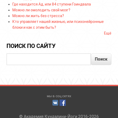
Где находится Ад, или 84 ступени Гоиндвала
Можно ли омолодить свой мозг?
Можно ли жить без стресса?
Кто управляет нашей жизнью, или психонейронные
блоки и как с этим быть?
Ещё
ПОИСК ПО САЙТУ
Поиск
мы в соц.сетях
© Академия Кундалини-Йоги 2016-2026