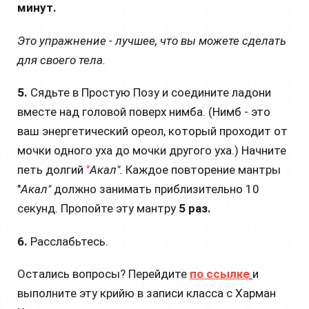
минут.
Это упражнение - лучшее, что вы можете сделать
для своего тела.
5.
Сядьте в Простую Позу и соедините ладони
вместе над головой поверх нимба. (Нимб - это
ваш энергетический ореол, который проходит от
мочки одного уха до мочки другого уха.) Начните
петь долгий
"
Акал".
Каждое повторение мантры
"
Акал"
должно занимать приблизительно 10
секунд. Пропойте эту мантру
5 раз.
6.
Расслабьтесь.
Остались вопросы? Перейдите
по ссылке
и
выполните эту крийю в записи класса с Харман