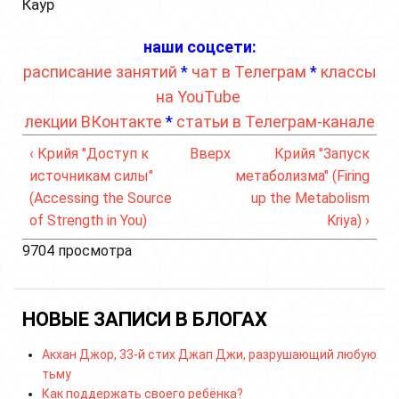
Каур
наши соцсети:
расписание занятий
*
чат в Телеграм
*
классы
на YouTube
лекции ВКонтакте
*
статьи в Телеграм-канале
‹ Крийя "Доступ к
Вверх
Крийя "Запуск
источникам силы"
метаболизма" (Firing
(Accessing the Source
up the Metabolism
of Strength in You)
Kriya) ›
9704 просмотра
НОВЫЕ ЗАПИСИ В БЛОГАХ
Акхан Джор, 33-й стих Джап Джи, разрушающий любую
тьму
Как поддержать своего ребёнка?