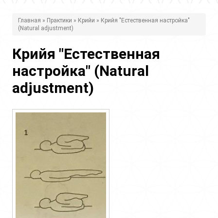
В
Главная
»
Практики
»
Крийи
» Крийя "Естественная настройка"
(Natural adjustment)
ы
з
Крийя "Естественная
д
настройка" (Natural
е
adjustment)
с
ь