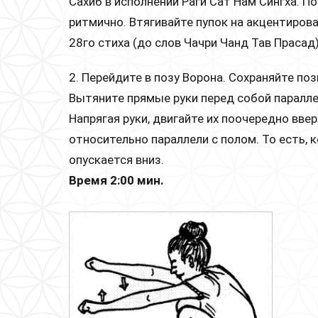
Сахиб в исполнении Раги Сат Нам Сингха. 
ритмично. Втягивайте пупок на акцентиров
28го стиха (до слов Чачри Чанд Тав Прасад)
2. Перейдите в позу Ворона. Сохраняйте по
Вытяните прямые руки перед собой паралле
Напрягая руки, двигайте их поочередно ввер
относительно параллели с полом. То есть, к
опускается вниз.
Время 2:00 мин.