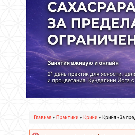
Вы здесь
Главная
»
Практики
»
Крийи
» Крийя «За пр