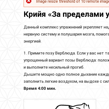
Image resize threshold of 10 remote imag
Сообщение об ошибке
Крийя «За пределами 
Данный комплекс упражнений укрепляет на
нервную систему и полушария мозга, помога
энергией.
1. Примите позу Верблюда. Если у вас нет
упрощенный вариант позы Верблюда: положи
и выполните несильный прогиб.
Дышите мощно одно полное дыхание каждые
заполнить легкие воздухом, на выдохе с си
Время 4:00 мин.