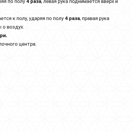
ряя по полу
4 раза
, левая рука поднимается вверх и
ется к полу, ударяя по полу
4 раза
, правая рука
 о воздух.
ри.
почного центра.