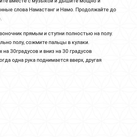
Пойте вместе с музыкой и дышите мощно и
анные слова Намастанг и Намо. Продолжайте до
.
звоночник прямым и ступни полностью на полу.
льно полу, сожмите пальцы в кулаки.
х на 30градусов и вниз на 30 градусов
огда одна рука поднимается вверх, другая