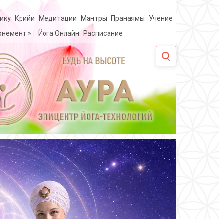
ику
Крийи
Медитации
Мантры
Пранаямы
Учение
онемент
»
Йога Онлайн
Расписание