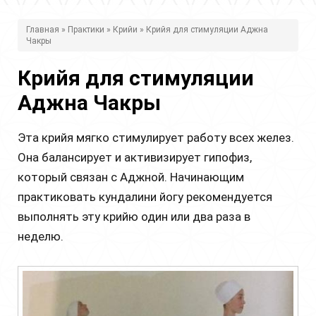
В
Главная
»
Практики
»
Крийи
» Крийя для стимуляции Аджна
Чакры
ы
з
Крийя для стимуляции
д
Аджна Чакры
е
Эта крийя мягко стимулирует работу всех желез.
с
Она балансирует и активизирует гипофиз,
ь
который связан с Аджной. Начинающим
практиковать кундалини йогу рекомендуется
выполнять эту крийю один или два раза в
неделю.