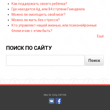
Как поддержать своего ребёнка?
Где находится Ад, или 84 ступени Гоиндвала
Можно ли омолодить свой мозг?
Можно ли жить без стресса?
Кто управляет нашей жизнью, или психонейронные
блоки и как с этим быть?
Ещё
ПОИСК ПО САЙТУ
Поиск
мы в соц.сетях