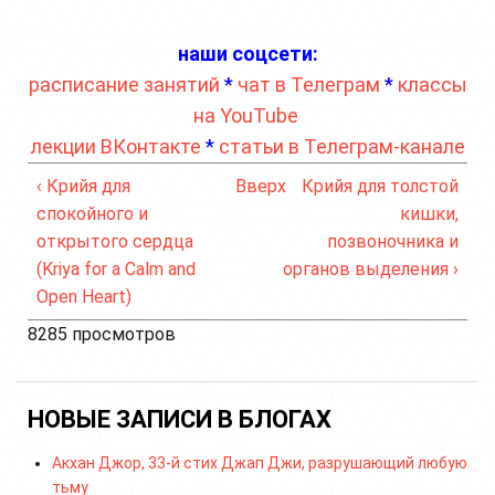
наши соцсети:
расписание занятий
*
чат в Телеграм
*
классы
на YouTube
лекции ВКонтакте
*
статьи в Телеграм-канале
‹ Крийя для
Вверх
Крийя для толстой
спокойного и
кишки,
открытого сердца
позвоночника и
(Kriya for a Calm and
органов выделения ›
Open Heart)
8285 просмотров
НОВЫЕ ЗАПИСИ В БЛОГАХ
Акхан Джор, 33-й стих Джап Джи, разрушающий любую
тьму