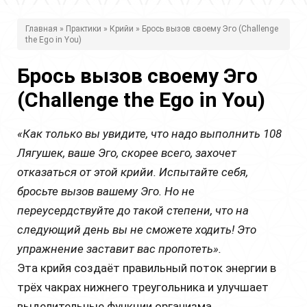
В
Главная
»
Практики
»
Крийи
» Брось вызов своему Эго (Challenge
the Ego in You)
ы
з
Брось вызов своему Эго
д
(Challenge the Ego in You)
е
«Как только вы увидите, что надо выполнить 108
с
Лягушек, ваше Эго, скорее всего, захочет
ь
отказаться от этой крийи. Испытайте себя,
бросьте вызов вашему Эго. Но не
переусердствуйте до такой степени, что на
следующий день вы не сможете ходить! Это
упражнение заставит вас пропотеть».
Эта крийя создаёт правильный поток энергии в
трёх чакрах нижнего треугольника и улучшает
выделительные функции организма.