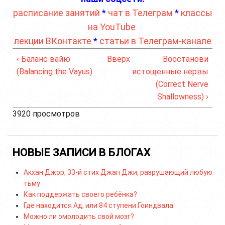
расписание занятий
*
чат в Телеграм
*
классы
на YouTube
лекции ВКонтакте
*
статьи в Телеграм-канале
‹ Баланс вайю
Вверх
Восстанови
(Balancing the Vayus)
истощенные нервы
(Correct Nerve
Shallowness) ›
3920 просмотров
НОВЫЕ ЗАПИСИ В БЛОГАХ
Акхан Джор, 33-й стих Джап Джи, разрушающий любую
тьму
Как поддержать своего ребёнка?
Где находится Ад, или 84 ступени Гоиндвала
Можно ли омолодить свой мозг?