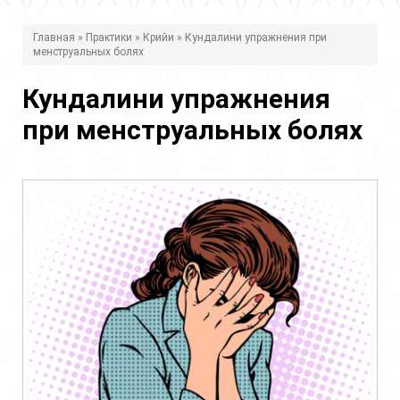
В
Главная
»
Практики
»
Крийи
» Кундалини упражнения при
менструальных болях
ы
з
Кундалини упражнения
д
при менструальных болях
е
с
ь