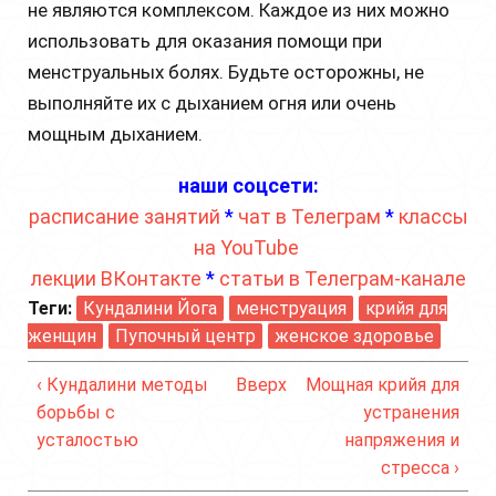
не являются комплексом. Каждое из них можно
использовать для оказания помощи при
менструальных болях. Будьте осторожны, не
выполняйте их с дыханием огня или очень
мощным дыханием.
наши соцсети:
расписание занятий
*
чат в Телеграм
*
классы
на YouTube
лекции ВКонтакте
*
статьи в Телеграм-канале
Теги:
Кундалини Йога
менструация
крийя для
женщин
Пупочный центр
женское здоровье
‹ Кундалини методы
Вверх
Мощная крийя для
борьбы с
устранения
усталостью
напряжения и
стресса ›