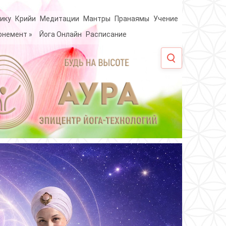
ику
Крийи
Медитации
Мантры
Пранаямы
Учение
онемент
»
Йога Онлайн
Расписание