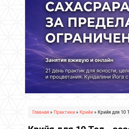
Вы здесь
Главная
»
Практики
»
Крийи
» Крийя для 10 Т