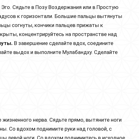
 Эго. Сядьте в Позу Воздержания или в Простую
градусов к горизонтали. Большие пальцы вытянуты
льцы согнуты, кончики пальцев прижаты к
закрыты, концентрируйтесь на пространстве над
нуты.
В завершение сделайте вдох, соедините
лайте выдох и выполните Мулабандху. Сделайте
е жизненного нерва. Сядьте прямо, вытяните ноги
ны. Со вдохом поднимите руки над головой, с
цы левой ноги. Со вдохом поднимитесь в исходное