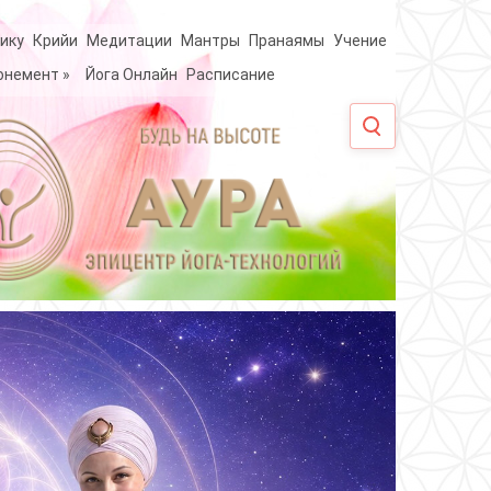
ику
Крийи
Медитации
Мантры
Пранаямы
Учение
онемент
»
Йога Онлайн
Расписание