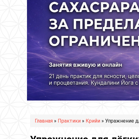
Вы здесь
Главная
»
Практики
»
Крийи
» Упражнение д