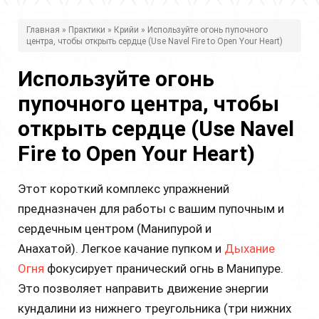
В
Главная
»
Практики
»
Крийи
» Используйте огонь пупочного
центра, чтобы открыть сердце (Use Navel Fire to Open Your Heart)
ы
з
Используйте огонь
д
пупочного центра, чтобы
е
открыть сердце (Use Navel
с
Fire to Open Your Heart)
ь
Этот короткий комплекс упражнений
предназначен для работы с вашим пупочным и
сердечным центром (Манипурой и
Анахатой). Легкое качание пупком и
Дыхание
Огня
фокусирует пранический огнь в Манипуре.
Это позволяет направить движение энергии
кундалини из нижнего треугольника (три нижних