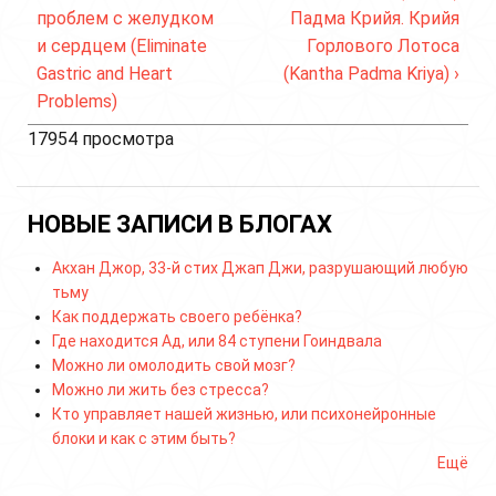
проблем с желудком
Падма Крийя. Крийя
и сердцем (Eliminate
Горлового Лотоса
Gastric and Heart
(Kantha Padma Kriya) ›
Problems)
17954 просмотра
НОВЫЕ ЗАПИСИ В БЛОГАХ
Акхан Джор, 33-й стих Джап Джи, разрушающий любую
тьму
Как поддержать своего ребёнка?
Где находится Ад, или 84 ступени Гоиндвала
Можно ли омолодить свой мозг?
Можно ли жить без стресса?
Кто управляет нашей жизнью, или психонейронные
блоки и как с этим быть?
Ещё