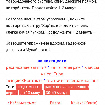
тазобедренного сустава, спину держите прямой,
не горбитесь. Продолжайте 1-2 минуты.
Разогревшись в этом упражнении, начните
повторять мантру "Хар" на каждом наклоне,
слегка качая пупком. Продолжайте 1-2 минуты.
Завершите упражнение вдохом, задержкой
дыхания и Мулабандхой.
наши соцсети:
расписание занятий
*
чат в Телеграм
*
классы
на YouTube
лекции ВКонтакте
*
статьи в Телеграм-канале
Теги:
подъемы ног
растяжение жизненного
нерва
до 10 минут
30-40 минут
‹ Избавьтесь от
Вверх
Кантха (Канта)