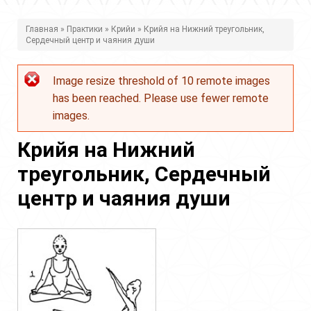
В
Главная
»
Практики
»
Крийи
» Крийя на Нижний треугольник,
Сердечный центр и чаяния души
ы
з
Image resize threshold of 10 remote images
Сообщение
д
has been reached. Please use fewer remote
об
е
images.
ошибке
с
Крийя на Нижний
ь
треугольник, Сердечный
центр и чаяния души