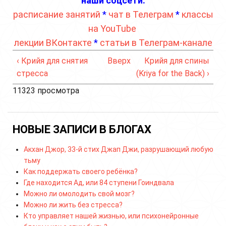
наши соцсети:
расписание занятий
*
чат в Телеграм
*
классы
на YouTube
лекции ВКонтакте
*
статьи в Телеграм-канале
‹ Крийя для снятия
Вверх
Крийя для спины
стресса
(Kriya for the Back) ›
11323 просмотра
НОВЫЕ ЗАПИСИ В БЛОГАХ
Акхан Джор, 33-й стих Джап Джи, разрушающий любую
тьму
Как поддержать своего ребёнка?
Где находится Ад, или 84 ступени Гоиндвала
Можно ли омолодить свой мозг?
Можно ли жить без стресса?
Кто управляет нашей жизнью, или психонейронные