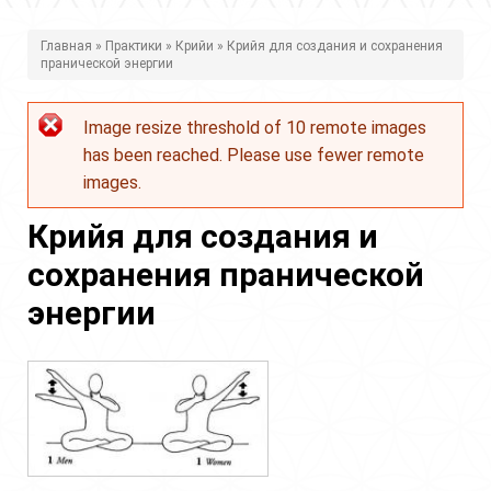
В
Главная
»
Практики
»
Крийи
» Крийя для создания и сохранения
пранической энергии
ы
з
Image resize threshold of 10 remote images
Сообщение
д
has been reached. Please use fewer remote
об
е
images.
ошибке
с
Крийя для создания и
ь
сохранения пранической
энергии