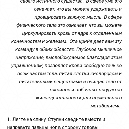
своего истинного существа. В сфере ума это
означает, что вы можете удерживать и
проецировать важную мысль. В сфере
физического тела это означает, что вы можете
циркулировать кровь от ядра к отдаленным
конечностям и железам. Эта крийя дает вам эту
команду в обеих областях. Глубокое мышечное
напряжение, высвобождаемое благодаря этим
упражнениям, позволяет крови свободно течь ко
всем частям тела, питая клетки кислородом и
питательными веществами и очищая тело от
токсинов и побочных продуктов
жизнедеятельности для нормального
метаболизма.
1. Лягте на спину. Ступни сведите вместе и
направьте пальцы ног в сторону головы.