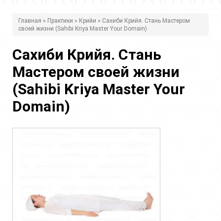
В
Главная
»
Практики
»
Крийи
» Сахиби Крийя. Стань Мастером
своей жизни (Sahibi Kriya Master Your Domain)
ы
з
Сахиби Крийя. Стань
д
Мастером своей жизни
е
(Sahibi Kriya Master Your
с
Domain)
ь