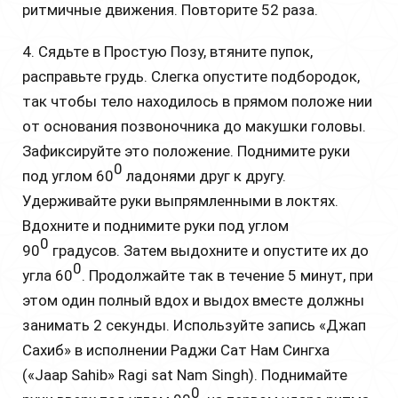
ритмичные движения. Повторите 52 раза.
4. Сядьте в Простую Позу, втяните пупок,
расправьте грудь. Слегка опустите подбородок,
так чтобы тело находилось в прямом положе нии
от основания позвоночника до макушки головы.
Зафиксируйте это положение. Поднимите руки
0
под углом 60
ладонями друг к другу.
Удерживайте руки выпрямленными в локтях.
Вдохните и поднимите руки под углом
0
90
градусов. Затем выдохните и опустите их до
0
угла 60
. Продолжайте так в течение 5 минут, при
этом один полный вдох и выдох вместе должны
занимать 2 секунды. Используйте запись «Джап
Сахиб» в исполнении Раджи Сат Нам Сингха
(«Jaap Sahib» Ragi sat Nam Singh). Поднимайте
0