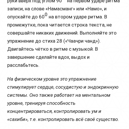
руки вверх под углом 90
на первом удаpe ритма
записи, на слове «Намасманг» или «Намо», и
0
опускайте до 60
на втором ударе ритма. В
промежутке, пока читается строка текста, не
совершайте никаких движений. Выполняйте это
упражнение до стиха 28 («Чаачри чанд»).
Двигайтесь чётко в ритме с музыкой. В
завершение сделайте вдох, выдох и
расслабьтесь.
На физическом уровне это упражнение
стимулирует сердце, сосудистую и эндокринную
системы. Оно также работает на ментальном
уровне, тренируя способность
концентрироваться, контролировать ум и
«сахиби», т.е. контролировать всё своё существо.