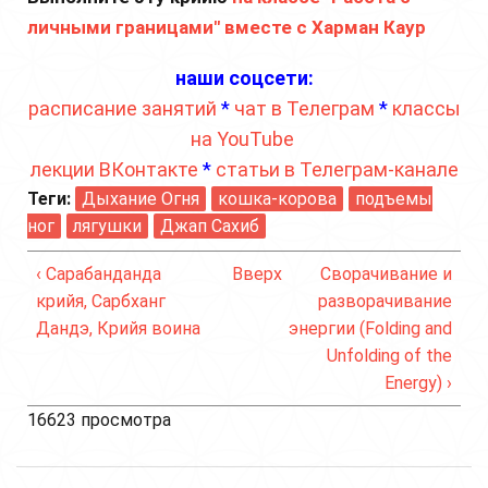
личными границами" вместе с Харман Каур
наши соцсети:
расписание занятий
*
чат в Телеграм
*
классы
на YouTube
лекции ВКонтакте
*
статьи в Телеграм-канале
Теги:
Дыхание Огня
кошка-корова
подъемы
ног
лягушки
Джап Сахиб
‹ Сарабанданда
Вверх
Сворачивание и
крийя, Сарбханг
разворачивание
Дандэ, Крийя воина
энергии (Folding and
Unfolding of the
Energy) ›
16623 просмотра