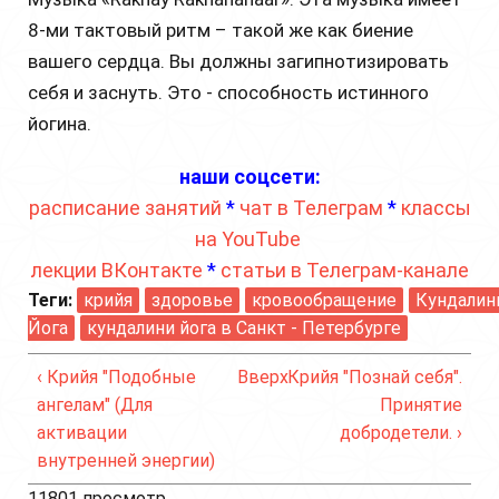
8-ми тактовый ритм – такой же как биение
вашего сердца. Вы должны загипнотизировать
себя и заснуть. Это - способность истинного
йогина.
наши соцсети:
расписание занятий
*
чат в Телеграм
*
классы
на YouTube
лекции ВКонтакте
*
статьи в Телеграм-канале
Теги:
крийя
здоровье
кровообращение
Кундалин
Йога
кундалини йога в Санкт - Петербурге
‹ Крийя "Подобные
Вверх
Крийя "Познай себя".
ангелам" (Для
Принятие
активации
добродетели. ›
внутренней энергии)
11801 просмотр