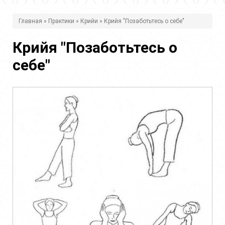
В
Главная
»
Практики
»
Крийи
» Крийя "Позаботьтесь о себе"
ы
Крийя "Позаботьтесь о
з
себе"
д
е
с
ь