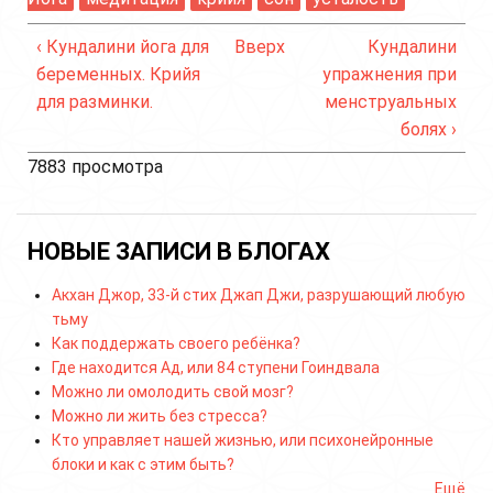
‹ Кундалини йога для
Вверх
Кундалини
беременных. Крийя
упражнения при
для разминки.
менструальных
болях ›
7883 просмотра
НОВЫЕ ЗАПИСИ В БЛОГАХ
Акхан Джор, 33-й стих Джап Джи, разрушающий любую
тьму
Как поддержать своего ребёнка?
Где находится Ад, или 84 ступени Гоиндвала
Можно ли омолодить свой мозг?
Можно ли жить без стресса?
Кто управляет нашей жизнью, или психонейронные
блоки и как с этим быть?
Ещё