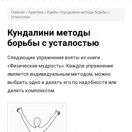
В
Главная
»
Практики
»
Крийи
» Кундалини методы борьбы с
усталостью
ы
з
Кундалини методы
д
борьбы с усталостью
е
Следующие упражнения взяты из книги
с
«Физическая мудрость». Каждое упражнение
ь
является индивидуальным методом, можно
выбрать одно и делать его по надобности или
делать комплексом.